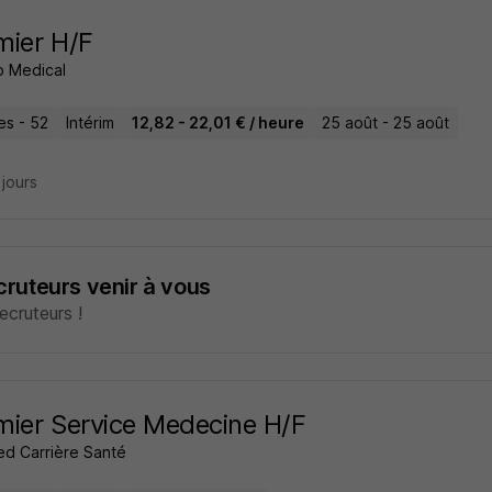
rmier H/F
 Medical
es - 52
Intérim
12,82 - 22,01 € / heure
25 août - 25 août
2 jours
ecruteurs venir à vous
cruteurs !
rmier Service Medecine H/F
ed Carrière Santé