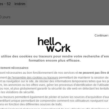
es - 52
Intérim
20 jours
Continuer 
rmier D.E en Centre Hospitalier H/F
 Médical
 utilise des cookies ou traceurs pour rendre votre recherche d’em
es - 52
Intérim
14,48 - 24,42 € / heure
365 jours
formation encore plus efficace.
ictement nécessaires
22 jours
 sont nécessaires au bon fonctionnement de nos services et
ne peuvent pas être d
amment
de l'ensemble des cookies ou traceurs
permettant de maintenir la session de l
t sa navigation sur le site, de stocker des informations temporaires telles que les 
rs, les annonces ou les offres vues, gérer les processus d'identification de l'utilisateur,
ou non, et plus globalement garantir la sécurité du site web en détectant les tentati
les violations de sécurité.
rmier H/F
u traceurs permettent également de piloter et suivre les sources d'acquisition d'a
identifiant unique permettant de comprendre comment nos utilisateurs naviguent sur 
 Medical
ns en fonction des différentes sources de trafic.