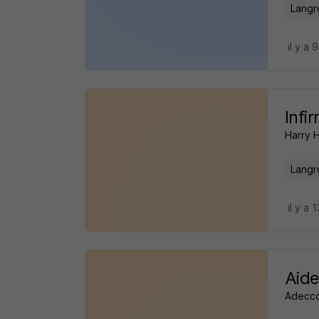
Langr
il y a 
Infi
Harry 
Langr
il y a 
Aide
Adecco