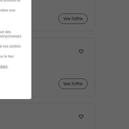
s produits et
ectuer une
Voir l’offre
iser des
 personnalisés
de vos centres
ur le lien
okies
.
Voir l’offre