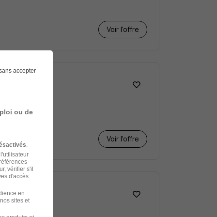
Voir l’offre
sans accepter
ploi ou de
Voir l’offre
ésactivés
.
'utilisateur
préférences
 vérifier s'il
ves d'accès
udience en
nos sites et