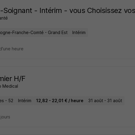
-Soignant - Intérim - vous Choisissez vo
anté
ogne-Franche-Comté - Grand Est
Intérim
d'une heure
rmier H/F
 Medical
es - 52
Intérim
12,82 - 22,01 € / heure
31 août - 31 août
2 jours