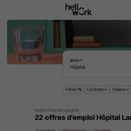
Aller au contenu principal
Effectuer une recherche d'emploi par localité
QUOI ?
Filtres
Contrats
Salaire
Emploi Hôpital Langres
22
offres d'emploi
Hôpital La