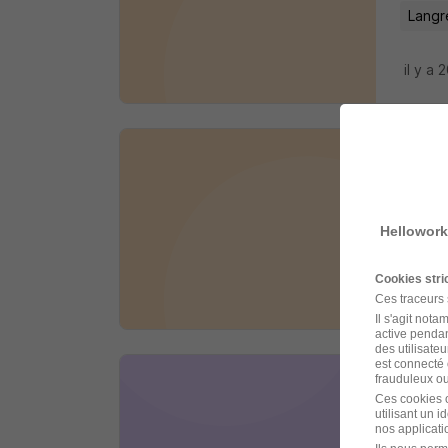
Langr
il y a 
Infi
Vitalis
Hellowork
Langr
Cookies str
il y a 
Ces traceurs
Il s'agit not
active pendan
des utilisateu
est connecté 
frauduleux ou 
Infi
Ces cookies o
utilisant un 
Adecco
nos applicatio