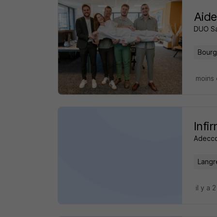
Aide
DUO S
Bourg
moins 
Infi
Adecco
Langr
il y a 