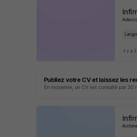
Infi
Adecco
Langr
il y a 
Publiez votre CV et laissez les r
En moyenne, un CV est consulté par 30 re
Infi
Archim