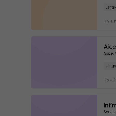
Langr
il y a 
Aide
Appel 
Langr
il y a 
Infi
Service