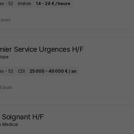
es - 52
Intérim
14 - 24 € / heure
9 jours
rmier Service Urgences H/F
Hope
es - 52
CDI
25 000 - 40 000 € / an
13 jours
 Soignant H/F
 Medical