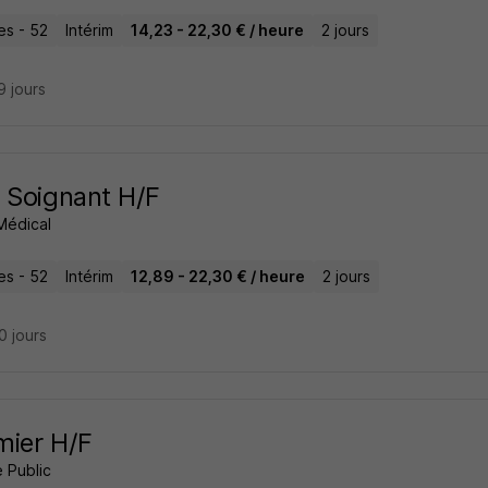
es - 52
Intérim
14,23 - 22,30 € / heure
2 jours
19 jours
 Soignant H/F
Médical
es - 52
Intérim
12,89 - 22,30 € / heure
2 jours
20 jours
rmier H/F
 Public