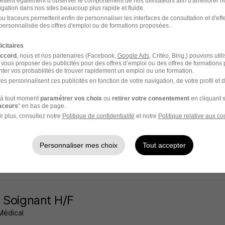
ettent également d’observer le comportement de nos utilisateurs afin d'améliorer no
igation dans nos sites beaucoup plus rapide et fluide.
es - 52
Intérim
12,82 - 22,01 € / heure
14 août - 14 août
u traceurs permettent enfin de personnaliser les interfaces de consultation et d'eff
personnalisée des offres d'emploi ou de formations proposées.
20 jours
icitaires
accord
, nous et nos partenaires (Facebook,
Google Ads
, Critéo, Bing,) pouvons util
 vous proposer des publicités pour des offres d’emploi ou des offres de formations
ter vos probabilités de trouver rapidement un emploi ou une formation.
es personnalisent ces publicités en fonction de votre navigation, de votre profil et 
 Soignant H/F
à tout moment
paramétrer vos choix
ou
retirer votre consentement
en cliquant s
Médical
raceurs
" en bas de page.
r plus, consultez notre
Politique de confidentialité
et notre
Politique relative aux co
es - 52
Intérim
14,23 - 22,30 € / heure
2 jours
Personnaliser mes choix
Tout accepter
19 jours
 Soignant H/F
Médical