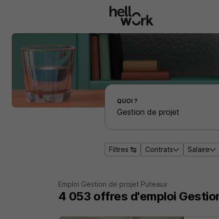
Aller au contenu principal
Effectuer une recherche d'emploi par localité
QUOI ?
Filtres
Contrats
Salaire
Emploi Gestion de projet Puteaux
4 053
offres d'emploi
Gestio