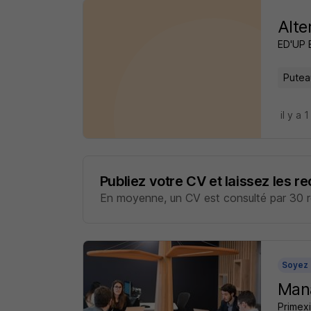
Alte
ED'UP
Putea
il y a 1
Publiez votre CV et laissez les r
En moyenne, un CV est consulté par 30 re
Soyez 
Mana
Primexi