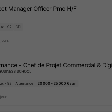
ect Manager Officer Pmo H/F
ux - 92
CDI
4 jours
rnance - Chef de Projet Commercial & Digi
 BUSINESS SCHOOL
ux - 92
Alternance
20 000 - 25 000 € / an
 jour