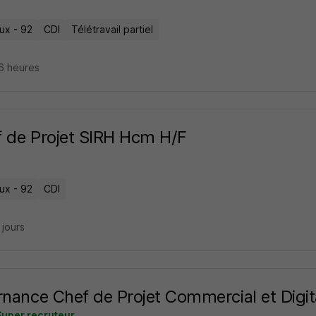
ux - 92
CDI
Télétravail partiel
16 heures
 de Projet SIRH Hcm H/F
ux - 92
CDI
4 jours
rnance Chef de Projet Commercial et Digit
Super recruteur