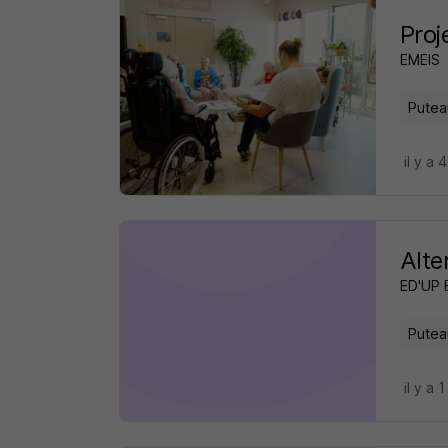
Proj
EMEIS
Putea
il y a 
Alte
ED'UP
Putea
il y a 1