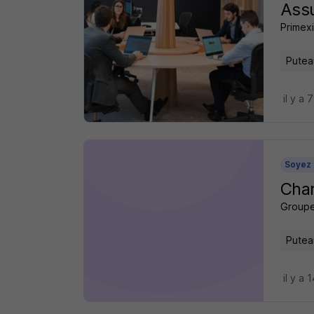
Ass
Primexi
Putea
il y a 
Soyez 
Char
Groupe
Putea
il y a 