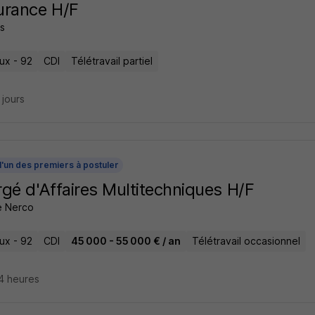
urance H/F
s
ux - 92
CDI
Télétravail partiel
7 jours
l'un des premiers à postuler
gé d'Affaires Multitechniques H/F
 Nerco
ux - 92
CDI
45 000 - 55 000 € / an
Télétravail occasionnel
14 heures