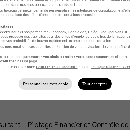
ettent également d’observer le comportement de nos utilisateurs afin d'améliorer no
ENERGIES SERVICES
igation dans nos sites beaucoup plus rapide et fluide.
u traceurs permettent enfin de personnaliser les interfaces de consultation et d'eff
ux - 92
CDI
Télétravail partiel
personnalisée des offres d'emploi ou de formations proposées.
icitaires
9 jours
accord
, nous et nos partenaires (Facebook,
Google Ads
, Critéo, Bing,) pouvons util
 vous proposer des publicités pour des offres d’emploi ou des offres de formations
ter vos probabilités de trouver rapidement un emploi ou une formation.
es personnalisent ces publicités en fonction de votre navigation, de votre profil et 
à tout moment
paramétrer vos choix
ou
retirer votre consentement
en cliquant s
ultant Banque - Reporting Réglementaire
raceurs
" en bas de page.
s
r plus, consultez notre
Politique de confidentialité
et notre
Politique relative aux co
ux - 92
CDI
Télétravail partiel
Personnaliser mes choix
Tout accepter
7 jours
ultant - Pilotage Financier et Contrôle d