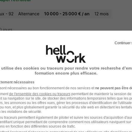
ux - 92
Alternance
10 000 - 25 000 € / an
12 mois
10 jours
Continuer 
io-Informaticien H/F
 de Puteaux
 utilise des cookies ou traceurs pour rendre votre recherche d’em
formation encore plus efficace.
ux - 92
CDD
ictement nécessaires
 sont nécessaires au bon fonctionnement de nos services et
ne peuvent pas être d
amment
de l'ensemble des cookies ou traceurs
permettant de maintenir la session de l
7 heures
t sa navigation sur le site, de stocker des informations temporaires telles que les 
rs, les annonces ou les offres vues, gérer les processus d'identification de l'utilisateur,
ou non, et plus globalement garantir la sécurité du site web en détectant les tentati
les violations de sécurité.
u traceurs permettent également de piloter et suivre les sources d'acquisition d'a
identifiant unique permettant de comprendre comment nos utilisateurs naviguent sur 
 de Projet Réseaux H/F
ns en fonction des différentes sources de trafic.