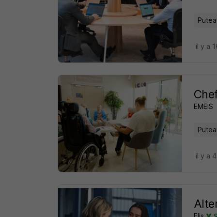
Putea
il y a 
Chef
EMEIS
Putea
il y a 
Alte
Elis