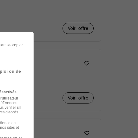
Voir l’offre
sans accepter
ploi ou de
ésactivés
.
Voir l’offre
'utilisateur
préférences
 vérifier s'il
ves d'accès
udience en
nos sites et