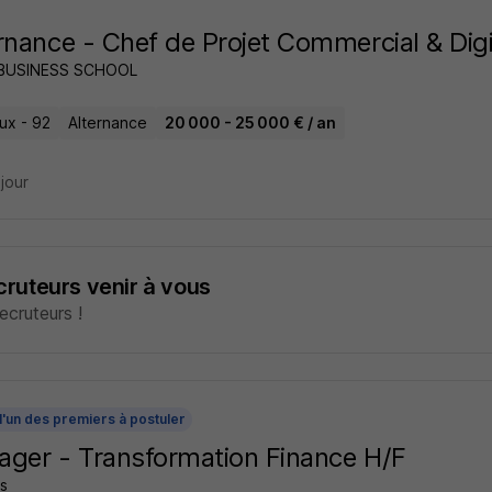
rnance - Chef de Projet Commercial & Digi
 BUSINESS SCHOOL
ux - 92
Alternance
20 000 - 25 000 € / an
 jour
ecruteurs venir à vous
cruteurs !
l'un des premiers à postuler
ger - Transformation Finance H/F
s