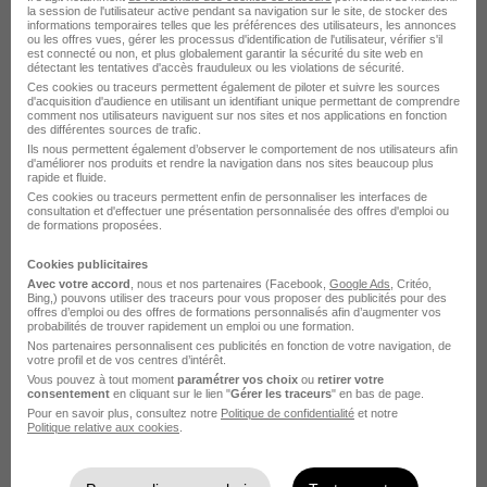
la session de l'utilisateur active pendant sa navigation sur le site, de stocker des
informations temporaires telles que les préférences des utilisateurs, les annonces
ou les offres vues, gérer les processus d'identification de l'utilisateur, vérifier s'il
est connecté ou non, et plus globalement garantir la sécurité du site web en
détectant les tentatives d'accès frauduleux ou les violations de sécurité.
Ces cookies ou traceurs permettent également de piloter et suivre les sources
d'acquisition d'audience en utilisant un identifiant unique permettant de comprendre
comment nos utilisateurs naviguent sur nos sites et nos applications en fonction
des différentes sources de trafic.
Educateur·rice Specialise·e H/F
Ils nous permettent également d’observer le comportement de nos utilisateurs afin
d'améliorer nos produits et rendre la navigation dans nos sites beaucoup plus
Groupe SOS
rapide et fluide.
Ces cookies ou traceurs permettent enfin de personnaliser les interfaces de
consultation et d'effectuer une présentation personnalisée des offres d'emploi ou
de formations proposées.
Saint-Brieuc - 22
CDD
1 mois
Cookies publicitaires
Avec votre accord
, nous et nos partenaires (Facebook,
Google Ads
, Critéo,
Voir l’offre
Bing,) pouvons utiliser des traceurs pour vous proposer des publicités pour des
il y a 9 jours
offres d’emploi ou des offres de formations personnalisés afin d’augmenter vos
probabilités de trouver rapidement un emploi ou une formation.
Nos partenaires personnalisent ces publicités en fonction de votre navigation, de
votre profil et de vos centres d’intérêt.
Vous pouvez à tout moment
paramétrer vos choix
ou
retirer votre
consentement
en cliquant sur le lien "
Gérer les traceurs
" en bas de page.
Pour en savoir plus, consultez notre
Politique de confidentialité
et notre
Politique relative aux cookies
.
Geriatre - Filière Sujet Âgé H/F