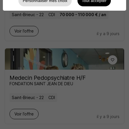
Personnaliser mes choix
Tout accepter
FONDATION SAINT JEAN DE DIEU
Saint-Brieuc - 22
CDI
70 000 - 110 000 € / an
Voir l’offre
il y a 9 jours
Medecin Pedopsychiatre H/F
FONDATION SAINT JEAN DE DIEU
Saint-Brieuc - 22
CDI
Voir l’offre
il y a 9 jours