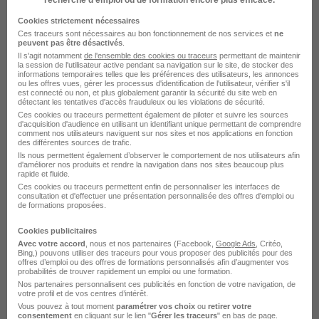
recherche d’emploi ou de formation encore plus efficace.
Orvault - 44
CDD
2 200 € / mois
3 mois
Cookies strictement nécessaires
Ces traceurs sont nécessaires au bon fonctionnement de nos services et
ne
peuvent pas être désactivés
.
Il s'agit notamment
de l'ensemble des cookies ou traceurs
permettant de maintenir
Voir l’offre
la session de l'utilisateur active pendant sa navigation sur le site, de stocker des
il y a 2 jours
informations temporaires telles que les préférences des utilisateurs, les annonces
ou les offres vues, gérer les processus d'identification de l'utilisateur, vérifier s'il
est connecté ou non, et plus globalement garantir la sécurité du site web en
détectant les tentatives d'accès frauduleux ou les violations de sécurité.
Ces cookies ou traceurs permettent également de piloter et suivre les sources
d'acquisition d'audience en utilisant un identifiant unique permettant de comprendre
comment nos utilisateurs naviguent sur nos sites et nos applications en fonction
des différentes sources de trafic.
Ils nous permettent également d’observer le comportement de nos utilisateurs afin
d'améliorer nos produits et rendre la navigation dans nos sites beaucoup plus
Facteur H/F
rapide et fluide.
Ces cookies ou traceurs permettent enfin de personnaliser les interfaces de
Staffmatch
consultation et d'effectuer une présentation personnalisée des offres d'emploi ou
de formations proposées.
Orvault - 44
Intérim
12,31 € / heure
Cookies publicitaires
Avec votre accord
, nous et nos partenaires (Facebook,
Google Ads
, Critéo,
Bing,) pouvons utiliser des traceurs pour vous proposer des publicités pour des
offres d’emploi ou des offres de formations personnalisés afin d’augmenter vos
Voir l’offre
il y a 11 jours
probabilités de trouver rapidement un emploi ou une formation.
Nos partenaires personnalisent ces publicités en fonction de votre navigation, de
votre profil et de vos centres d’intérêt.
Vous pouvez à tout moment
paramétrer vos choix
ou
retirer votre
consentement
en cliquant sur le lien "
Gérer les traceurs
" en bas de page.