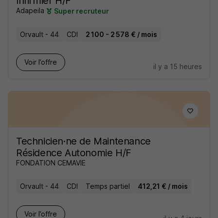
Infirmier H/F
Adapeila
Super recruteur
Orvault - 44
CDI
2 100 - 2 578 € / mois
Voir l’offre
il y a 15 heures
Technicien·ne de Maintenance
Résidence Autonomie H/F
FONDATION CEMAVIE
Orvault - 44
CDI
Temps partiel
412,21 € / mois
Voir l’offre