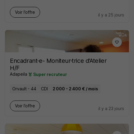
Voir l’offre
il y a 25 jours
Encadrant·e- Moniteur·trice d'Atelier
H/F
Adapeila
Super recruteur
Orvault - 44
CDI
2 000 - 2 400 € / mois
Voir l’offre
il y a 23 jours