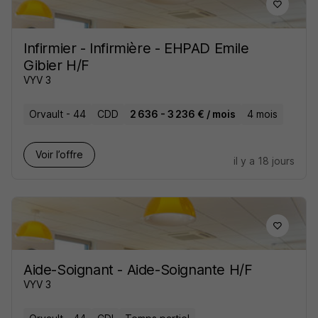
Infirmier - Infirmière - EHPAD Emile
Gibier H/F
VYV 3
Orvault - 44
CDD
2 636 - 3 236 € / mois
4 mois
Voir l’offre
il y a 18 jours
Aide-Soignant - Aide-Soignante H/F
VYV 3