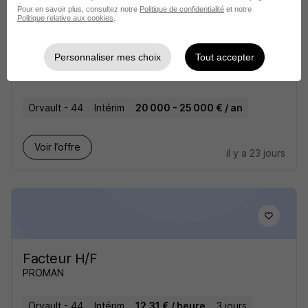
Pour en savoir plus, consultez notre
Politique de confidentialité
et notre
Politique relative aux cookies
.
Personnaliser mes choix
Tout accepter
Facteur H/F
Groupe Synergie
Orvault - 44
Intérim
20 000 - 25 000 € / an
Voir l’offre
il y a 23 jours
Facteur H/F
PROMAN
Orvault - 44
Intérim
12,31 € / heure
3 jours