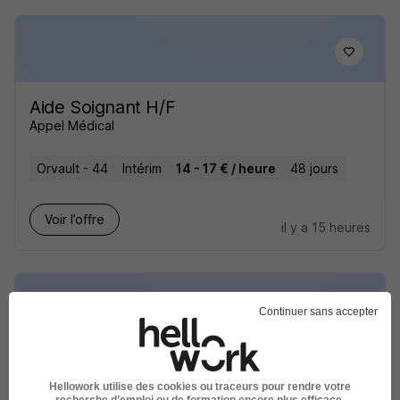
Aide Soignant H/F
Appel Médical
Orvault - 44
Intérim
14 - 17 € / heure
48 jours
Voir l’offre
il y a 15 heures
Continuer sans accepter
Aide Soignante de H/F
Appel Médical
Hellowork utilise des cookies ou traceurs pour rendre votre