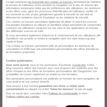
Il s'agit notamment
de l'ensemble des cookies ou traceurs
permettant de maintenir
Avranches - 50
CDI
2 350 - 3 000 € / mois
la session de l'utilisateur active pendant sa navigation sur le site, de stocker des
informations temporaires telles que les préférences des utilisateurs, les annonces
ou les offres vues, gérer les processus d'identification de l'utilisateur, vérifier s'il
est connecté ou non, et plus globalement garantir la sécurité du site web en
Voir l’offre
détectant les tentatives d'accès frauduleux ou les violations de sécurité.
il y a 22 jours
Ces cookies ou traceurs permettent également de piloter et suivre les sources
d'acquisition d'audience en utilisant un identifiant unique permettant de comprendre
comment nos utilisateurs naviguent sur nos sites et nos applications en fonction
des différentes sources de trafic.
Ils nous permettent également d’observer le comportement de nos utilisateurs afin
d'améliorer nos produits et rendre la navigation dans nos sites beaucoup plus
rapide et fluide.
Ces cookies ou traceurs permettent enfin de personnaliser les interfaces de
consultation et d'effectuer une présentation personnalisée des offres d'emploi ou
de formations proposées.
Infirmier en Chirurgie H/F
Hôpital Privé de la Baie
Cookies publicitaires
Avec votre accord
, nous et nos partenaires (Facebook,
Google Ads
, Critéo,
Bing,) pouvons utiliser des traceurs pour vous proposer des publicités pour des
Avranches - 50
CDD
offres d’emploi ou des offres de formations personnalisés afin d’augmenter vos
probabilités de trouver rapidement un emploi ou une formation.
Nos partenaires personnalisent ces publicités en fonction de votre navigation, de
votre profil et de vos centres d’intérêt.
Voir l’offre
Vous pouvez à tout moment
paramétrer vos choix
ou
retirer votre
il y a 18 jours
consentement
en cliquant sur le lien "
Gérer les traceurs
" en bas de page.
Pour en savoir plus, consultez notre
Politique de confidentialité
et notre
Politique relative aux cookies
.