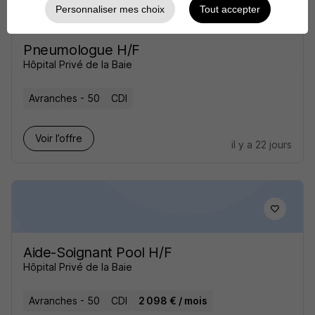
Personnaliser mes choix
Tout accepter
Pneumologue H/F
Hôpital Privé de la Baie
Avranches - 50
CDI
Voir l’offre
il y a 22 jours
Aide-Soignant Pool H/F
Hôpital Privé de la Baie
Avranches - 50
CDI
2 098 € / mois