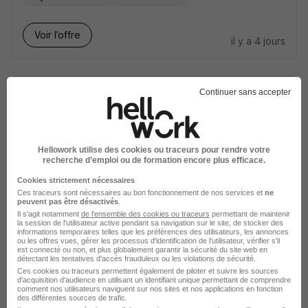
Voir l’offre
il y a 4 jours
Continuer sans accepter
Enseignant de Piano 6 Heures -
Hellowork utilise des cookies ou traceurs pour rendre votre
Grand-Orly Seine Bièvre T12 H/F
recherche d’emploi ou de formation encore plus efficace.
Etablissements publics de coopération
Cookies strictement nécessaires
intercommunale
Ces traceurs sont nécessaires au bon fonctionnement de nos services et
ne
peuvent pas être désactivés
.
Il s'agit notamment
de l'ensemble des cookies ou traceurs
permettant de maintenir
Viry-Châtillon - 91
Fonctionnaire
la session de l'utilisateur active pendant sa navigation sur le site, de stocker des
informations temporaires telles que les préférences des utilisateurs, les annonces
ou les offres vues, gérer les processus d'identification de l'utilisateur, vérifier s'il
est connecté ou non, et plus globalement garantir la sécurité du site web en
détectant les tentatives d'accès frauduleux ou les violations de sécurité.
Voir l’offre
il y a 4 jours
Ces cookies ou traceurs permettent également de piloter et suivre les sources
d'acquisition d'audience en utilisant un identifiant unique permettant de comprendre
comment nos utilisateurs naviguent sur nos sites et nos applications en fonction
des différentes sources de trafic.