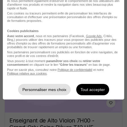
Ils nous permettent également d’observer le comportement de nos utilisateurs afin
d'améliorer nos produits et rendre la navigation dans nos sites beaucoup plus
rapide et fluide.
Ces cookies ou traceurs permettent enfin de personnaliser les interfaces de
consultation et d'effectuer une présentation personnalisée des offres d'emploi ou
de formations proposées.
Enseignant de Fm - Grand-Orly Seine
Cookies publicitaires
Bièvre T12 H/F
Avec votre accord
, nous et nos partenaires (Facebook,
Google Ads
, Critéo,
Etablissements publics de coopération
Bing,) pouvons utiliser des traceurs pour vous proposer des publicités pour des
offres d’emploi ou des offres de formations personnalisés afin d’augmenter vos
intercommunale
probabilités de trouver rapidement un emploi ou une formation.
Nos partenaires personnalisent ces publicités en fonction de votre navigation, de
votre profil et de vos centres d’intérêt.
Viry-Châtillon - 91
Fonctionnaire
Vous pouvez à tout moment
paramétrer vos choix
ou
retirer votre
consentement
en cliquant sur le lien "
Gérer les traceurs
" en bas de page.
Pour en savoir plus, consultez notre
Politique de confidentialité
et notre
Politique relative aux cookies
.
Voir l’offre
il y a 4 jours
Personnaliser mes choix
Tout accepter
Enseignant de Alto Violon 7H00 -