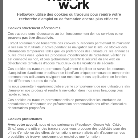
Hellowork utilise des cookies ou traceurs pour rendre votre
recherche d’emploi ou de formation encore plus efficace.
Cookies strictement nécessaires
Ces traceurs sont nécessaires au bon fonctionnement de nos services et
ne
peuvent pas être désactivés
.
Policier Municipal - Vierzon H/F
Il s'agit notamment
de l'ensemble des cookies ou traceurs
permettant de maintenir
la session de l'utilisateur active pendant sa navigation sur le site, de stocker des
Communes
informations temporaires telles que les préférences des utilisateurs, les annonces
ou les offres vues, gérer les processus d'identification de l'utilisateur, vérifier s'il
est connecté ou non, et plus globalement garantir la sécurité du site web en
Vierzon - 18
Fonctionnaire
détectant les tentatives d'accès frauduleux ou les violations de sécurité.
Ces cookies ou traceurs permettent également de piloter et suivre les sources
d'acquisition d'audience en utilisant un identifiant unique permettant de comprendre
comment nos utilisateurs naviguent sur nos sites et nos applications en fonction
Voir l’offre
des différentes sources de trafic.
plus de 1 mois
Ils nous permettent également d’observer le comportement de nos utilisateurs afin
d'améliorer nos produits et rendre la navigation dans nos sites beaucoup plus
rapide et fluide.
Ces cookies ou traceurs permettent enfin de personnaliser les interfaces de
consultation et d'effectuer une présentation personnalisée des offres d'emploi ou
de formations proposées.
Cookies publicitaires
Avec votre accord
, nous et nos partenaires (Facebook,
Google Ads
, Critéo,
Bing,) pouvons utiliser des traceurs pour vous proposer des publicités pour des
Cuisinier - Vierzon H/F
offres d’emploi ou des offres de formations personnalisés afin d’augmenter vos
Communes
probabilités de trouver rapidement un emploi ou une formation.