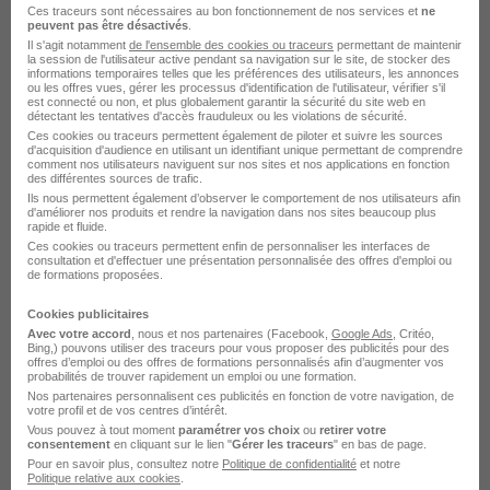
Enseignant Artistique de Formation
Ces traceurs sont nécessaires au bon fonctionnement de nos services et
ne
peuvent pas être désactivés
.
Musicale H/F
Il s'agit notamment
de l'ensemble des cookies ou traceurs
permettant de maintenir
la session de l'utilisateur active pendant sa navigation sur le site, de stocker des
Ca Arche Agglo
informations temporaires telles que les préférences des utilisateurs, les annonces
ou les offres vues, gérer les processus d'identification de l'utilisateur, vérifier s'il
est connecté ou non, et plus globalement garantir la sécurité du site web en
Tain-l'Hermitage - 26
CDD
détectant les tentatives d'accès frauduleux ou les violations de sécurité.
Ces cookies ou traceurs permettent également de piloter et suivre les sources
d'acquisition d'audience en utilisant un identifiant unique permettant de comprendre
comment nos utilisateurs naviguent sur nos sites et nos applications en fonction
Voir l’offre
des différentes sources de trafic.
il y a 12 heures
Ils nous permettent également d’observer le comportement de nos utilisateurs afin
d'améliorer nos produits et rendre la navigation dans nos sites beaucoup plus
rapide et fluide.
Ces cookies ou traceurs permettent enfin de personnaliser les interfaces de
consultation et d'effectuer une présentation personnalisée des offres d'emploi ou
de formations proposées.
Cookies publicitaires
Avec votre accord
, nous et nos partenaires (Facebook,
Google Ads
, Critéo,
Bing,) pouvons utiliser des traceurs pour vous proposer des publicités pour des
Technicien de Cave - Caviste H/F
offres d’emploi ou des offres de formations personnalisés afin d’augmenter vos
probabilités de trouver rapidement un emploi ou une formation.
m Chapoutier
Nos partenaires personnalisent ces publicités en fonction de votre navigation, de
votre profil et de vos centres d’intérêt.
Vous pouvez à tout moment
paramétrer vos choix
ou
retirer votre
Tain-l'Hermitage - 26
CDI
25 000 - 27 000 € / an
consentement
en cliquant sur le lien "
Gérer les traceurs
" en bas de page.
Pour en savoir plus, consultez notre
Politique de confidentialité
et notre
Politique relative aux cookies
.