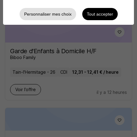
Voir l’offre
il y a 17 heures
Personnaliser mes choix
Tout accepter
Garde d'Enfants à Domicile H/F
Biboo Family
Tain-l'Hermitage - 26
CDI
12,31 - 12,41 € / heure
Voir l’offre
il y a 12 heures