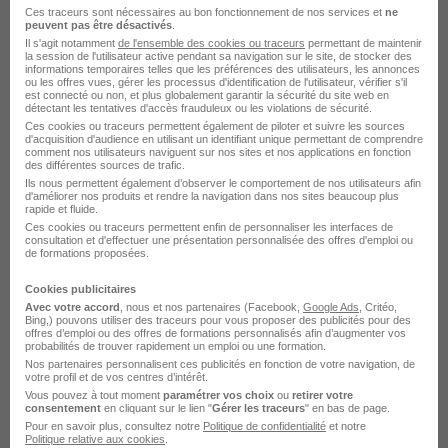
Agent - Agente de Maintenance
Ces traceurs sont nécessaires au bon fonctionnement de nos services et
ne
Industrielle H/F
peuvent pas être désactivés
.
Il s'agit notamment
de l'ensemble des cookies ou traceurs
permettant de maintenir
EVLB
la session de l'utilisateur active pendant sa navigation sur le site, de stocker des
informations temporaires telles que les préférences des utilisateurs, les annonces
ou les offres vues, gérer les processus d'identification de l'utilisateur, vérifier s'il
Guérande - 44
CDD
2 200 - 2 300 € / mois
est connecté ou non, et plus globalement garantir la sécurité du site web en
détectant les tentatives d'accès frauduleux ou les violations de sécurité.
Ces cookies ou traceurs permettent également de piloter et suivre les sources
d'acquisition d'audience en utilisant un identifiant unique permettant de comprendre
Voir l’offre
comment nos utilisateurs naviguent sur nos sites et nos applications en fonction
il y a 2 jours
des différentes sources de trafic.
Ils nous permettent également d’observer le comportement de nos utilisateurs afin
d'améliorer nos produits et rendre la navigation dans nos sites beaucoup plus
rapide et fluide.
Ces cookies ou traceurs permettent enfin de personnaliser les interfaces de
consultation et d'effectuer une présentation personnalisée des offres d'emploi ou
de formations proposées.
Cookies publicitaires
Avec votre accord
, nous et nos partenaires (Facebook,
Google Ads
, Critéo,
Maître Nageur Sauveteur H/F
Bing,) pouvons utiliser des traceurs pour vous proposer des publicités pour des
offres d’emploi ou des offres de formations personnalisés afin d’augmenter vos
Snc Aqua Gph
probabilités de trouver rapidement un emploi ou une formation.
Nos partenaires personnalisent ces publicités en fonction de votre navigation, de
votre profil et de vos centres d’intérêt.
Guérande - 44
CDI
14,80 € / heure
Vous pouvez à tout moment
paramétrer vos choix
ou
retirer votre
consentement
en cliquant sur le lien "
Gérer les traceurs
" en bas de page.
Pour en savoir plus, consultez notre
Politique de confidentialité
et notre
Voir l’offre
Politique relative aux cookies
.