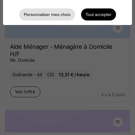
il y a 2 jours
Personnaliser mes choix
Tout accepter
Aide Ménager - Ménagère à Domicile
H/F
Nb. Domicile
Guérande - 44
CDI
12,31 € / heure
Voir l’offre
il y a 2 jours