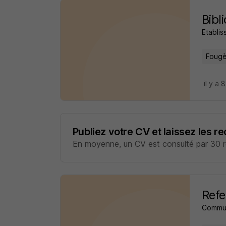
Bibl
Etabli
Fougè
il y a 
Publiez votre CV et laissez les r
En moyenne, un CV est consulté par 30 re
Refe
Commu