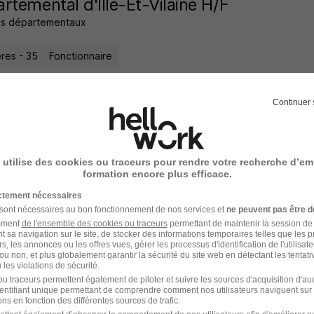
rtemental d'Ille-Et-Vilaine H/F
ls départementaux
res - 35
Fonctionnaire
12 jours
Continuer 
t·e Technique d'Équipe Mobile - Conseil D
 utilise des cookies ou traceurs pour rendre votre recherche d’em
formation encore plus efficace.
ilaine H/F
ictement nécessaires
ls départementaux
 sont nécessaires au bon fonctionnement de nos services et
ne peuvent pas être d
amment
de l'ensemble des cookies ou traceurs
permettant de maintenir la session de l
t sa navigation sur le site, de stocker des informations temporaires telles que les 
res - 35
Fonctionnaire
rs, les annonces ou les offres vues, gérer les processus d'identification de l'utilisateur,
ou non, et plus globalement garantir la sécurité du site web en détectant les tentati
les violations de sécurité.
10 jours
u traceurs permettent également de piloter et suivre les sources d'acquisition d'a
identifiant unique permettant de comprendre comment nos utilisateurs naviguent sur 
ns en fonction des différentes sources de trafic.