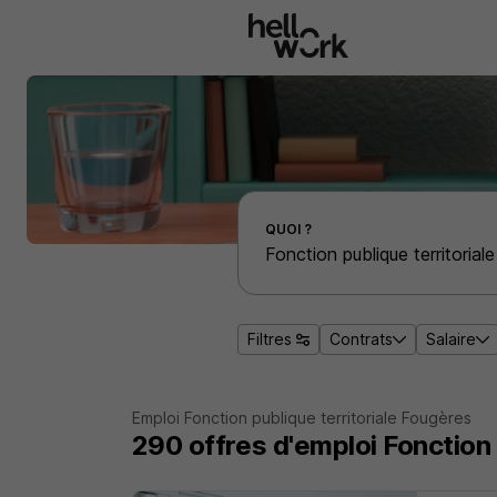
Aller au contenu principal
Effectuer une recherche d'emploi par localité
QUOI ?
Filtres
Contrats
Salaire
Emploi Fonction publique territoriale Fougères
290
offres d'emploi
Fonction 