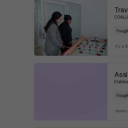
Trav
COALLI
Fougè
il y a 
Assi
Etabli
Fougè
moins 