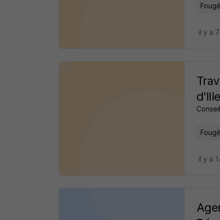
Fougè
il y a 
Trav
d'Il
Consei
Fougè
il y a 
Agen