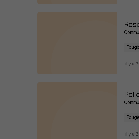
Resp
Commu
Fougè
il y a 
Poli
Commu
Fougè
il y a 