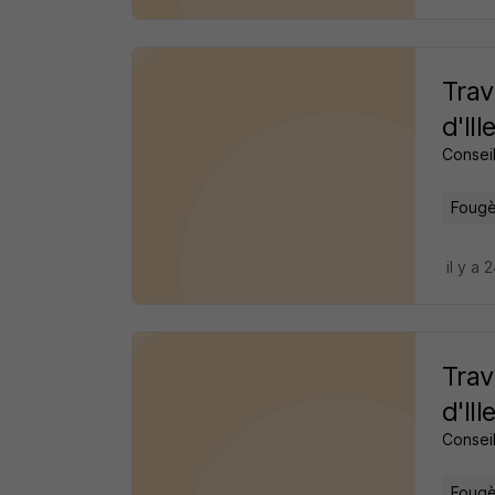
Trav
d'Il
Consei
Fougè
il y a 
Trav
d'Il
Consei
Fougè