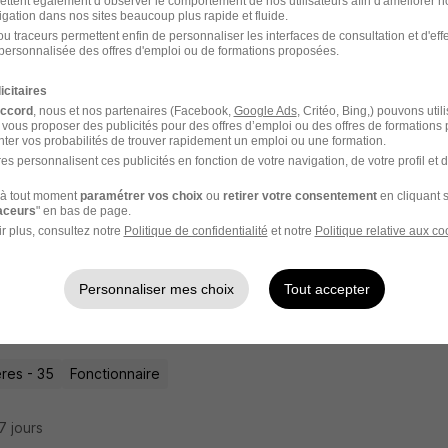
ettent également d’observer le comportement de nos utilisateurs afin d'améliorer no
igation dans nos sites beaucoup plus rapide et fluide.
ailleur·euse Social·e - Aedfg - Conseil Dép
u traceurs permettent enfin de personnaliser les interfaces de consultation et d'eff
personnalisée des offres d'emploi ou de formations proposées.
ine H/F
icitaires
ls départementaux
accord
, nous et nos partenaires (Facebook,
Google Ads
, Critéo, Bing,) pouvons util
 vous proposer des publicités pour des offres d’emploi ou des offres de formations
ter vos probabilités de trouver rapidement un emploi ou une formation.
res - 35
Fonctionnaire
es personnalisent ces publicités en fonction de votre navigation, de votre profil et 
à tout moment
paramétrer vos choix
ou
retirer votre consentement
en cliquant s
14 jours
raceurs
" en bas de page.
r plus, consultez notre
Politique de confidentialité
et notre
Politique relative aux co
Personnaliser mes choix
Tout accepter
cier Municipal - Mairie de Fougères H/F
nes
res - 35
Fonctionnaire
27 jours