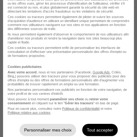
Divonne-les-Bains - 01
CDI
12,31 - 12,73 € / heure
ou les offres vues, gérer les processus d'identification de l'utilisateur, vérifier s'il
est connecté ou non, et plus globalement garantir la sécurité du site web en
détectant les tentatives d'accès frauduleux ou les violations de sécurité.
Ces cookies ou traceurs permettent également de piloter et suivre les sources
Voir l’offre
d'acquisition d'audience en utilisant un identifiant unique permettant de comprendre
il y a 3 jours
comment nos utilisateurs naviguent sur nos sites et nos applications en fonction
des différentes sources de trafic.
Ils nous permettent également d’observer le comportement de nos utilisateurs afin
d'améliorer nos produits et rendre la navigation dans nos sites beaucoup plus
rapide et fluide.
Ces cookies ou traceurs permettent enfin de personnaliser les interfaces de
consultation et d'effectuer une présentation personnalisée des offres d'emploi ou
de formations proposées.
Cookies publicitaires
Hôte - Hôtesse d'Accueil H/F
Avec votre accord
, nous et nos partenaires (Facebook,
Google Ads
, Critéo,
Bing,) pouvons utiliser des traceurs pour vous proposer des publicités pour des
Societe D'exploitation du Casino de Divo
offres d’emploi ou des offres de formations personnalisés afin d’augmenter vos
probabilités de trouver rapidement un emploi ou une formation.
Nos partenaires personnalisent ces publicités en fonction de votre navigation, de
Divonne-les-Bains - 01
CDI
2 135 € / mois
votre profil et de vos centres d’intérêt.
Vous pouvez à tout moment
paramétrer vos choix
ou
retirer votre
consentement
en cliquant sur le lien "
Gérer les traceurs
" en bas de page.
Voir l’offre
Pour en savoir plus, consultez notre
Politique de confidentialité
et notre
il y a 3 jours
Politique relative aux cookies
.
Personnaliser mes choix
Tout accepter