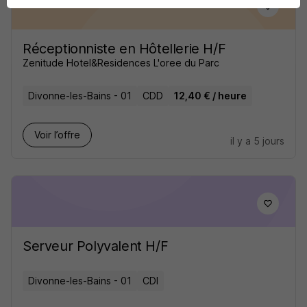
Réceptionniste en Hôtellerie H/F
Zenitude Hotel&Residences L'oree du Parc
Divonne-les-Bains - 01
CDD
12,40 € / heure
Voir l’offre
il y a 5 jours
Serveur Polyvalent H/F
Divonne-les-Bains - 01
CDI