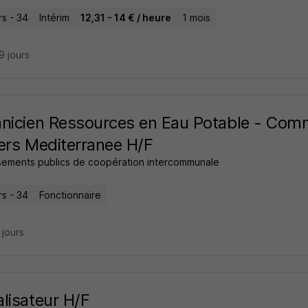
rs - 34
Intérim
12,31 - 14 € / heure
1 mois
29 jours
nicien Ressources en Eau Potable - Co
ers Mediterranee H/F
ssements publics de coopération intercommunale
rs - 34
Fonctionnaire
9 jours
lisateur H/F