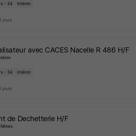
rs - 34
Intérim
11 jours
lisateur avec CACES Nacelle R 486 H/F
ntérim
rs - 34
Intérim
11 jours
t de Dechetterie H/F
 Nîmes