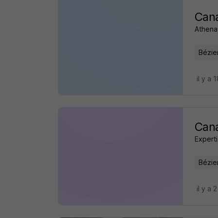
Cana
Athena 
Bézie
il y a 
Cana
Experti
Bézie
il y a 