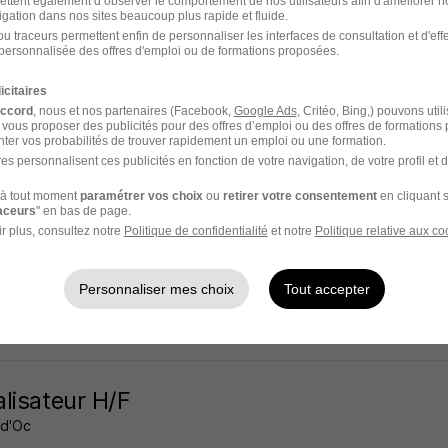
ettent également d’observer le comportement de nos utilisateurs afin d'améliorer no
igation dans nos sites beaucoup plus rapide et fluide.
rs - 34
Intérim
13 € / heure
3 mois
u traceurs permettent enfin de personnaliser les interfaces de consultation et d'eff
personnalisée des offres d'emploi ou de formations proposées.
19 jours
icitaires
accord
, nous et nos partenaires (Facebook,
Google Ads
, Critéo, Bing,) pouvons util
 vous proposer des publicités pour des offres d’emploi ou des offres de formations
ter vos probabilités de trouver rapidement un emploi ou une formation.
es personnalisent ces publicités en fonction de votre navigation, de votre profil et 
lisateur H/F
à tout moment
paramétrer vos choix
ou
retirer votre consentement
en cliquant s
 Emploi
Super recruteur
raceurs
" en bas de page.
r plus, consultez notre
Politique de confidentialité
et notre
Politique relative aux co
rs - 34
Intérim
12,31 - 13 € / heure
2 mois
Personnaliser mes choix
Tout accepter
 jour
lisateur H/F
 d'Oc