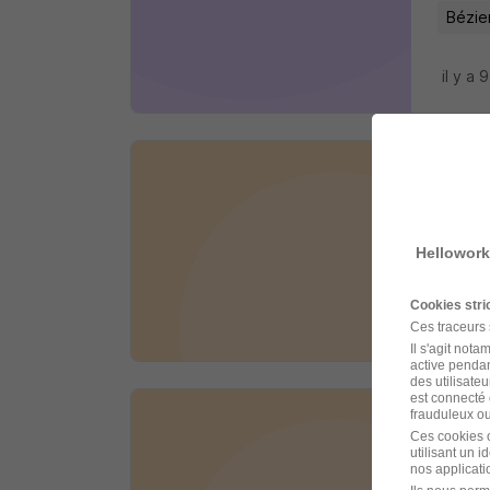
Bézie
il y a 
Pose
WellJob
Hellowork
Bézie
Cookies str
il y a 
Ces traceurs
Il s'agit not
active pendan
des utilisateu
est connecté 
frauduleux ou 
Cana
Ces cookies o
utilisant un 
LIP Ind
nos applicatio