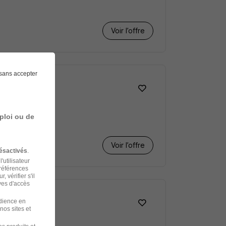
Voir l’offre
sans accepter
ploi ou de
Voir l’offre
ésactivés
.
'utilisateur
préférences
 vérifier s'il
ves d'accès
udience en
nos sites et