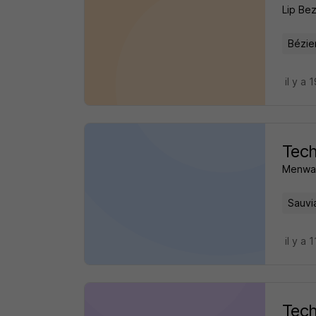
Lip Bez
Bézie
il y a 
Tech
Menway
Sauvi
il y a 
Tech