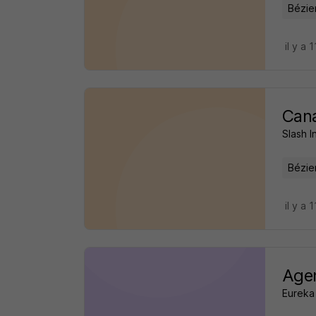
Bézie
il y a 
Cana
Slash I
Bézie
il y a 
Agen
Eureka