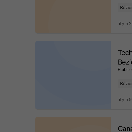
Bézie
il y a 
Tech
Bezi
Etabli
Bézie
il y a 
Cana