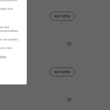
s produits et
ectuer une
Voir l’offre
iser des
 personnalisés
de vos centres
ur le lien
okies
.
Voir l’offre