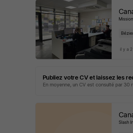
Cana
Mission
Bézie
il y a 
Publiez votre CV et laissez les r
En moyenne, un CV est consulté par 30 re
Cana
Slash I