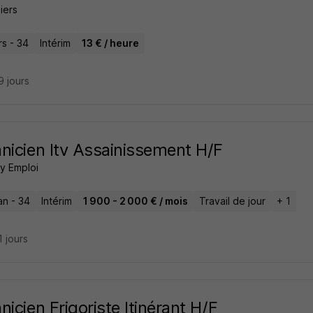
iers
rs - 34
Intérim
13 € / heure
19 jours
nicien Itv Assainissement H/F
 Emploi
an - 34
Intérim
1 900 - 2 000 € / mois
Travail de jour
+ 1
11 jours
nicien Frigoriste Itinérant H/F