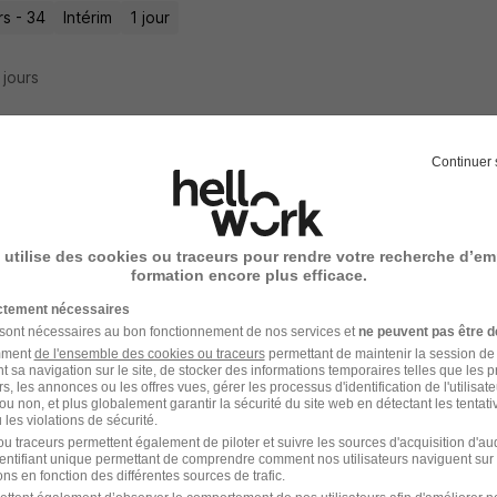
rs - 34
Intérim
1 jour
9 jours
Continuer 
ur Canalisateur H/F
 Interim
Super recruteur
 utilise des cookies ou traceurs pour rendre votre recherche d’em
rs - 34
Intérim
12,31 - 14 € / heure
1 mois
formation encore plus efficace.
ictement nécessaires
3 jours
 sont nécessaires au bon fonctionnement de nos services et
ne peuvent pas être d
amment
de l'ensemble des cookies ou traceurs
permettant de maintenir la session de l
t sa navigation sur le site, de stocker des informations temporaires telles que les 
rs, les annonces ou les offres vues, gérer les processus d'identification de l'utilisateur,
ou non, et plus globalement garantir la sécurité du site web en détectant les tentati
les violations de sécurité.
lisateur H/F
u traceurs permettent également de piloter et suivre les sources d'acquisition d'a
identifiant unique permettant de comprendre comment nos utilisateurs naviguent sur 
ustrie Bâtiment
ns en fonction des différentes sources de trafic.