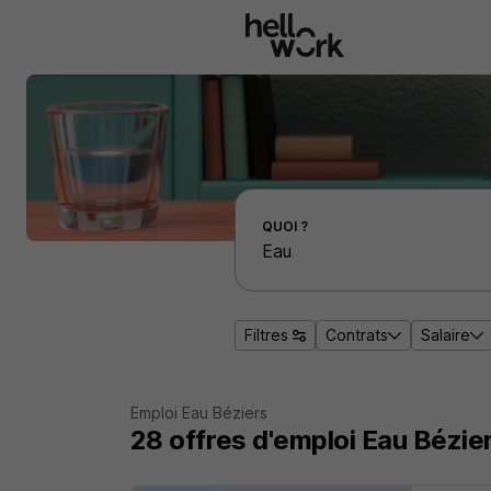
Aller au contenu principal
Effectuer une recherche d'emploi par localité
QUOI ?
Filtres
Contrats
Salaire
Emploi Eau Béziers
28
offres d'emploi
Eau Bézie