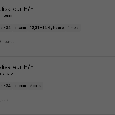
lisateur H/F
Interim
rs - 34
Intérim
12,31 - 14 € / heure
1 mois
18 heures
lisateur H/F
s Emploi
rs - 34
Intérim
5 mois
2 jours