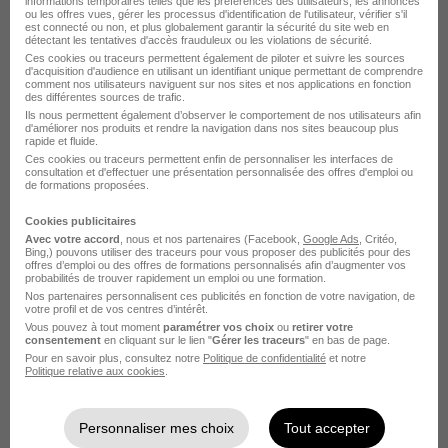
informations temporaires telles que les préférences des utilisateurs, les annonces
ou les offres vues, gérer les processus d'identification de l'utilisateur, vérifier s'il
est connecté ou non, et plus globalement garantir la sécurité du site web en
détectant les tentatives d'accès frauduleux ou les violations de sécurité.
Ces cookies ou traceurs permettent également de piloter et suivre les sources
d'acquisition d'audience en utilisant un identifiant unique permettant de comprendre
comment nos utilisateurs naviguent sur nos sites et nos applications en fonction
des différentes sources de trafic.
Ils nous permettent également d’observer le comportement de nos utilisateurs afin
d'améliorer nos produits et rendre la navigation dans nos sites beaucoup plus
rapide et fluide.
Magasinier - Cariste H/F
Ces cookies ou traceurs permettent enfin de personnaliser les interfaces de
Aquila RH
consultation et d'effectuer une présentation personnalisée des offres d'emploi ou
de formations proposées.
Concarneau - 29
Intérim
2 400 € / mois
46 jours
Cookies publicitaires
Avec votre accord
, nous et nos partenaires (Facebook,
Google Ads
, Critéo,
Bing,) pouvons utiliser des traceurs pour vous proposer des publicités pour des
offres d’emploi ou des offres de formations personnalisés afin d’augmenter vos
Voir l’offre
probabilités de trouver rapidement un emploi ou une formation.
il y a 7 jours
Nos partenaires personnalisent ces publicités en fonction de votre navigation, de
votre profil et de vos centres d’intérêt.
Vous pouvez à tout moment
paramétrer vos choix
ou
retirer votre
consentement
en cliquant sur le lien "
Gérer les traceurs
" en bas de page.
Pour en savoir plus, consultez notre
Politique de confidentialité
et notre
Politique relative aux cookies
.
Personnaliser mes choix
Tout accepter
Employe de Maree en Agro-