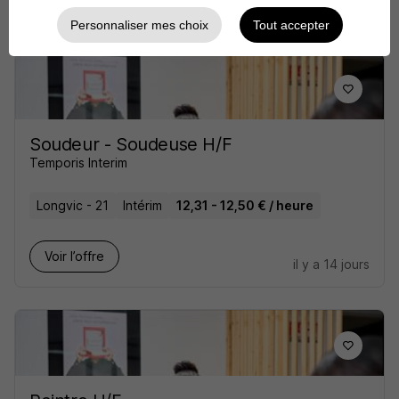
il y a 10 jours
Personnaliser mes choix
Tout accepter
Soudeur - Soudeuse H/F
Temporis Interim
Longvic - 21
Intérim
12,31 - 12,50 € / heure
Voir l’offre
il y a 14 jours