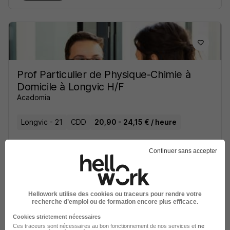
Prof Particulier de Physique-Chimie à
Domicile à Longvic H/F
Acadomia
Longvic - 21
CDD
20,90 - 24,15 € / heure
Voir l’offre
Continuer sans accepter
il y a 10 jours
Hellowork utilise des cookies ou traceurs pour rendre votre
recherche d’emploi ou de formation encore plus efficace.
Cookies strictement nécessaires
Ces traceurs sont nécessaires au bon fonctionnement de nos services et
ne