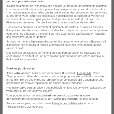
Electromecanicien Automaticien H/F
peuvent pas être désactivés
.
Il s'agit notamment
de l'ensemble des cookies ou traceurs
permettant de maintenir
Menco
Super recruteur
la session de l'utilisateur active pendant sa navigation sur le site, de stocker des
informations temporaires telles que les préférences des utilisateurs, les annonces
ou les offres vues, gérer les processus d'identification de l'utilisateur, vérifier s'il
est connecté ou non, et plus globalement garantir la sécurité du site web en
Longvic - 21
Intérim
6 mois
détectant les tentatives d'accès frauduleux ou les violations de sécurité.
Ces cookies ou traceurs permettent également de piloter et suivre les sources
d'acquisition d'audience en utilisant un identifiant unique permettant de comprendre
comment nos utilisateurs naviguent sur nos sites et nos applications en fonction
Voir l’offre
il y a 15 jours
des différentes sources de trafic.
Ils nous permettent également d’observer le comportement de nos utilisateurs afin
d'améliorer nos produits et rendre la navigation dans nos sites beaucoup plus
rapide et fluide.
Ces cookies ou traceurs permettent enfin de personnaliser les interfaces de
consultation et d'effectuer une présentation personnalisée des offres d'emploi ou
de formations proposées.
Cookies publicitaires
Avec votre accord
, nous et nos partenaires (Facebook,
Google Ads
, Critéo,
Conducteur de Travaux Maintenance
Bing,) pouvons utiliser des traceurs pour vous proposer des publicités pour des
offres d’emploi ou des offres de formations personnalisés afin d’augmenter vos
Courants Faibles H/F
probabilités de trouver rapidement un emploi ou une formation.
Equans France
Nos partenaires personnalisent ces publicités en fonction de votre navigation, de
votre profil et de vos centres d’intérêt.
Vous pouvez à tout moment
paramétrer vos choix
ou
retirer votre
consentement
en cliquant sur le lien "
Gérer les traceurs
" en bas de page.
Longvic - 21
CDI
Pour en savoir plus, consultez notre
Politique de confidentialité
et notre
Politique relative aux cookies
.
Voir l’offre