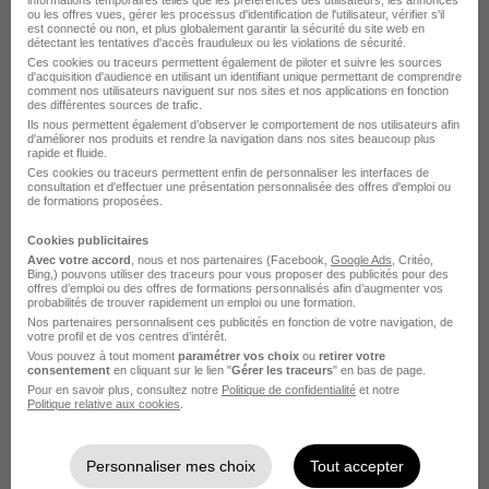
informations temporaires telles que les préférences des utilisateurs, les annonces
ou les offres vues, gérer les processus d'identification de l'utilisateur, vérifier s'il
est connecté ou non, et plus globalement garantir la sécurité du site web en
détectant les tentatives d'accès frauduleux ou les violations de sécurité.
Ces cookies ou traceurs permettent également de piloter et suivre les sources
d'acquisition d'audience en utilisant un identifiant unique permettant de comprendre
comment nos utilisateurs naviguent sur nos sites et nos applications en fonction
des différentes sources de trafic.
Ils nous permettent également d’observer le comportement de nos utilisateurs afin
d'améliorer nos produits et rendre la navigation dans nos sites beaucoup plus
Iade - Infirmier Anesthésiste Diplômé
rapide et fluide.
Ces cookies ou traceurs permettent enfin de personnaliser les interfaces de
d'État H/F
consultation et d'effectuer une présentation personnalisée des offres d'emploi ou
Harry Hope
de formations proposées.
Cookies publicitaires
Langon - 33
CDI
25 000 - 55 000 € / an
Avec votre accord
, nous et nos partenaires (Facebook,
Google Ads
, Critéo,
Bing,) pouvons utiliser des traceurs pour vous proposer des publicités pour des
offres d’emploi ou des offres de formations personnalisés afin d’augmenter vos
probabilités de trouver rapidement un emploi ou une formation.
Voir l’offre
Nos partenaires personnalisent ces publicités en fonction de votre navigation, de
il y a 4 jours
votre profil et de vos centres d’intérêt.
Vous pouvez à tout moment
paramétrer vos choix
ou
retirer votre
consentement
en cliquant sur le lien "
Gérer les traceurs
" en bas de page.
Pour en savoir plus, consultez notre
Politique de confidentialité
et notre
Politique relative aux cookies
.
Personnaliser mes choix
Tout accepter