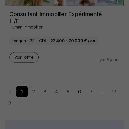
Consultant Immobilier Expérimenté
H/F
Human Immobilier
Langon - 33
CDI
23 400 - 70 000 € / an
Voir l’offre
il y a 5 jours
1
2
3
4
5
6
7
...
17