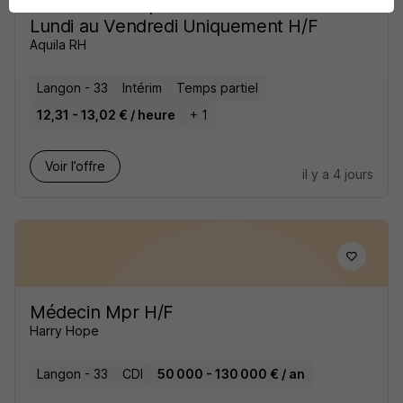
Serveur - Temps Partiel Soir - du
Lundi au Vendredi Uniquement H/F
Aquila RH
Langon - 33
Intérim
Temps partiel
12,31 - 13,02 € / heure
+ 1
Voir l’offre
il y a 4 jours
Médecin Mpr H/F
Harry Hope
Langon - 33
CDI
50 000 - 130 000 € / an