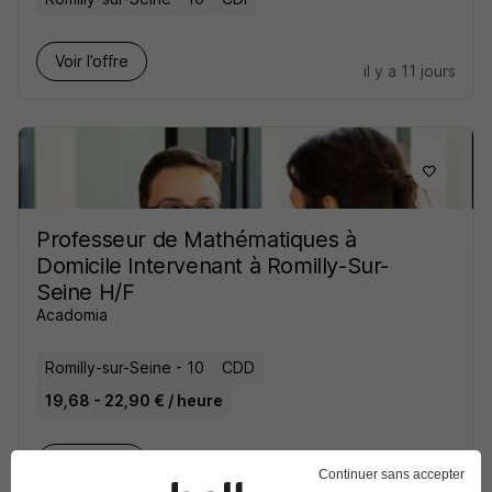
Voir l’offre
il y a 11 jours
Professeur de Mathématiques à
Domicile Intervenant à Romilly-Sur-
Seine H/F
Acadomia
Romilly-sur-Seine - 10
CDD
19,68 - 22,90 € / heure
Voir l’offre
il y a 11 jours
Continuer sans accepter