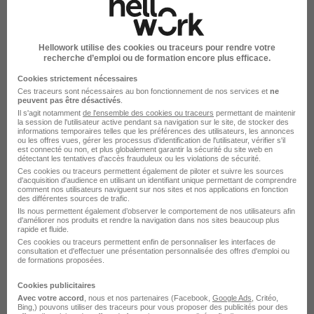
Hellowork utilise des cookies ou traceurs pour rendre votre
recherche d’emploi ou de formation encore plus efficace.
Cookies strictement nécessaires
Ces traceurs sont nécessaires au bon fonctionnement de nos services et
ne
Médecin Gastro-Entérologue Libéral -
peuvent pas être désactivés
.
Aube H/F
Il s'agit notamment
de l'ensemble des cookies ou traceurs
permettant de maintenir
la session de l'utilisateur active pendant sa navigation sur le site, de stocker des
Euromotion Medical- Mediirect
informations temporaires telles que les préférences des utilisateurs, les annonces
ou les offres vues, gérer les processus d'identification de l'utilisateur, vérifier s'il
est connecté ou non, et plus globalement garantir la sécurité du site web en
détectant les tentatives d'accès frauduleux ou les violations de sécurité.
Romilly-sur-Seine - 10
CDI
Ces cookies ou traceurs permettent également de piloter et suivre les sources
d'acquisition d'audience en utilisant un identifiant unique permettant de comprendre
comment nos utilisateurs naviguent sur nos sites et nos applications en fonction
des différentes sources de trafic.
Voir l’offre
il y a 13 jours
Ils nous permettent également d’observer le comportement de nos utilisateurs afin
d'améliorer nos produits et rendre la navigation dans nos sites beaucoup plus
rapide et fluide.
Ces cookies ou traceurs permettent enfin de personnaliser les interfaces de
consultation et d'effectuer une présentation personnalisée des offres d'emploi ou
de formations proposées.
Cookies publicitaires
Avec votre accord
, nous et nos partenaires (Facebook,
Google Ads
, Critéo,
Bing,) pouvons utiliser des traceurs pour vous proposer des publicités pour des