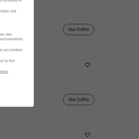
s produits et
ectuer une
Voir l’offre
iser des
 personnalisés
de vos centres
ur le lien
okies
.
Voir l’offre