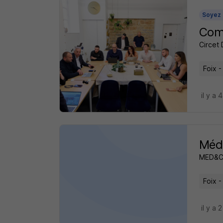
Soyez 
Comm
Circet 
Foix -
il y a 
Méde
MED&
Foix -
il y a 