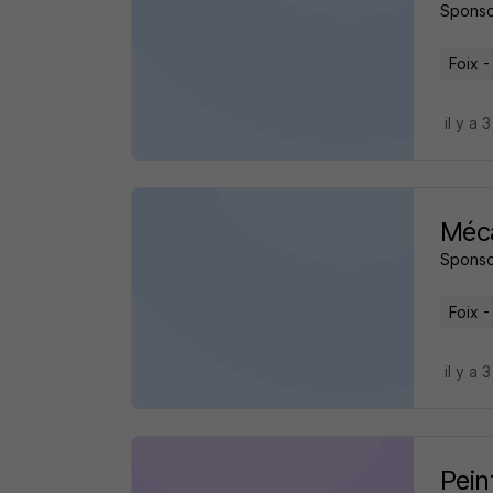
Sponso
Foix -
il y a 
Méca
Sponso
Foix -
il y a 
Pein