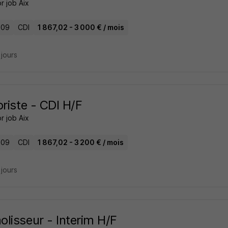
r job Aix
 09
CDI
1 867,02 - 3 000 € / mois
3 jours
oriste - CDI H/F
r job Aix
 09
CDI
1 867,02 - 3 200 € / mois
3 jours
lisseur - Interim H/F