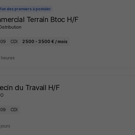
l'un des premiers à postuler
ercial Terrain Btoc H/F
Distribution
 09
CDI
2 500 - 3 500 € / mois
4 heures
cin du Travail H/F
CO
 09
CDI
2 jours