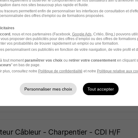
r job Aix
ettent également d’observer le comportement de nos utilisateurs afin d'améliorer no
igation dans nos sites beaucoup plus rapide et fluide.
u traceurs permettent enfin de personnaliser les interfaces de consultation et d'eff
 09
Intérim
1 867,02 - 2 800 € / mois
4 mois
personnalisée des offres d'emploi ou de formations proposées.
icitaires
3 jours
accord
, nous et nos partenaires (Facebook,
Google Ads
, Critéo, Bing,) pouvons util
 vous proposer des publicités pour des offres d’emploi ou des offres de formations
ter vos probabilités de trouver rapidement un emploi ou une formation.
es personnalisent ces publicités en fonction de votre navigation, de votre profil et 
ier - Interim H/F
à tout moment
paramétrer vos choix
ou
retirer votre consentement
en cliquant s
raceurs
" en bas de page.
r job Aix
r plus, consultez notre
Politique de confidentialité
et notre
Politique relative aux co
 09
Intérim
1 867,02 - 3 200 € / mois
4 mois
Personnaliser mes choix
Tout accepter
3 jours
eur Câbleur - Charpentier - CDI H/F