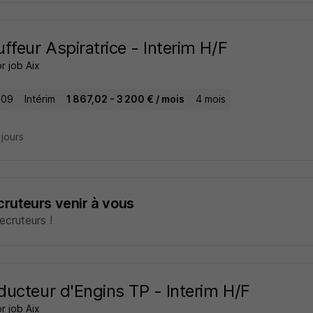
ffeur Aspiratrice - Interim H/F
r job Aix
 09
Intérim
1 867,02 - 3 200 € / mois
4 mois
3 jours
ecruteurs venir à vous
cruteurs !
ucteur d'Engins TP - Interim H/F
r job Aix