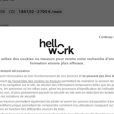
 09
CDI
1 867,02 - 2 700 € / mois
3 jours
Continuer 
ucteur Travaux - CDI H/F
r job Aix
 utilise des cookies ou traceurs pour rendre votre recherche d’em
formation encore plus efficace.
 09
CDI
86,17 - 200 € / jour
ictement nécessaires
 sont nécessaires au bon fonctionnement de nos services et
ne peuvent pas être d
amment
de l'ensemble des cookies ou traceurs
permettant de maintenir la session de l
3 jours
t sa navigation sur le site, de stocker des informations temporaires telles que les 
rs, les annonces ou les offres vues, gérer les processus d'identification de l'utilisateur,
ou non, et plus globalement garantir la sécurité du site web en détectant les tentati
les violations de sécurité.
u traceurs permettent également de piloter et suivre les sources d'acquisition d'a
identifiant unique permettant de comprendre comment nos utilisateurs naviguent sur 
ffeur SPL Porte Char - Interim H/F
ns en fonction des différentes sources de trafic.