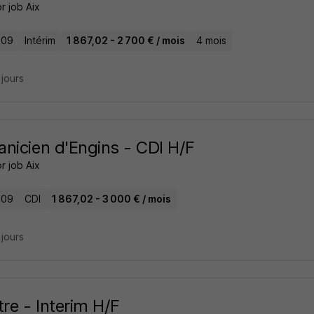
r job Aix
 09
Intérim
1 867,02 - 2 700 € / mois
4 mois
3 jours
nicien d'Engins - CDI H/F
r job Aix
 09
CDI
1 867,02 - 3 000 € / mois
3 jours
tre - Interim H/F