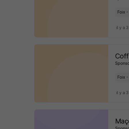
Foix -
il y a 
Coff
Sponso
Foix -
il y a 
Maç
Sponso