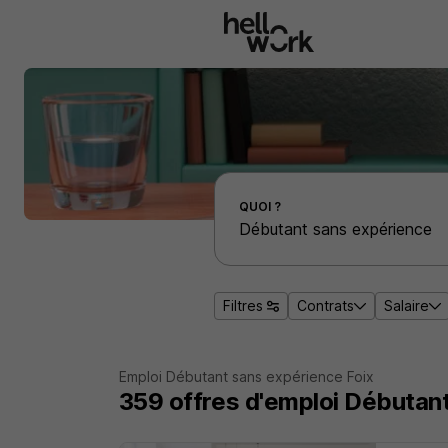
Aller au contenu principal
Effectuer une recherche d'emploi par localité
QUOI ?
Filtres
Contrats
Salaire
Emploi Débutant sans expérience Foix
359
offres d'emploi
Débutant