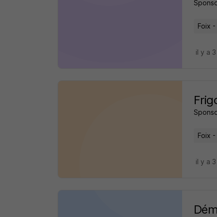
Sponso
Foix -
il y a 
Frig
Sponso
Foix -
il y a 
Démo