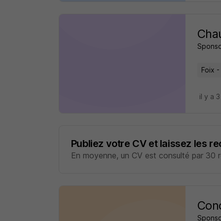
Chau
Sponso
Foix -
il y a 
Publiez votre CV et laissez les r
En moyenne, un CV est consulté par 30 re
Cond
Sponso