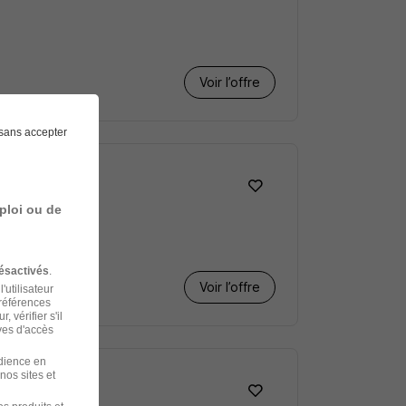
Voir l’offre
sans accepter
ploi ou de
ésactivés
.
Voir l’offre
'utilisateur
préférences
 vérifier s'il
ves d'accès
udience en
nos sites et