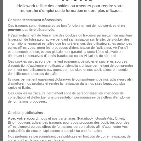
Hellowork utilise des cookies ou traceurs pour rendre votre
recherche d’emploi ou de formation encore plus efficace.
Cookies strictement nécessaires
Ces traceurs sont nécessaires au bon fonctionnement de nos services et
ne
Alternance Bachelor Chargé de
peuvent pas être désactivés
.
Développement des Ressources
Il s'agit notamment
de l'ensemble des cookies ou traceurs
permettant de maintenir
la session de l'utilisateur active pendant sa navigation sur le site, de stocker des
Humaines H/F
informations temporaires telles que les préférences des utilisateurs, les annonces
ou les offres vues, gérer les processus d'identification de l'utilisateur, vérifier s'il
Groupe Alternance Narbonne
est connecté ou non, et plus globalement garantir la sécurité du site web en
détectant les tentatives d'accès frauduleux ou les violations de sécurité.
Ces cookies ou traceurs permettent également de piloter et suivre les sources
Béziers - 34
Alternance
d'acquisition d'audience en utilisant un identifiant unique permettant de comprendre
comment nos utilisateurs naviguent sur nos sites et nos applications en fonction
1 018,15 - 1 823,03 € / mois
10 mois
des différentes sources de trafic.
Ils nous permettent également d’observer le comportement de nos utilisateurs afin
d'améliorer nos produits et rendre la navigation dans nos sites beaucoup plus
rapide et fluide.
Voir l’offre
Ces cookies ou traceurs permettent enfin de personnaliser les interfaces de
il y a 16 jours
consultation et d'effectuer une présentation personnalisée des offres d'emploi ou
de formations proposées.
Cookies publicitaires
Avec votre accord
, nous et nos partenaires (Facebook,
Google Ads
, Critéo,
Bing,) pouvons utiliser des traceurs pour vous proposer des publicités pour des
offres d’emploi ou des offres de formations personnalisés afin d’augmenter vos
probabilités de trouver rapidement un emploi ou une formation.
Nos partenaires personnalisent ces publicités en fonction de votre navigation, de
votre profil et de vos centres d’intérêt.