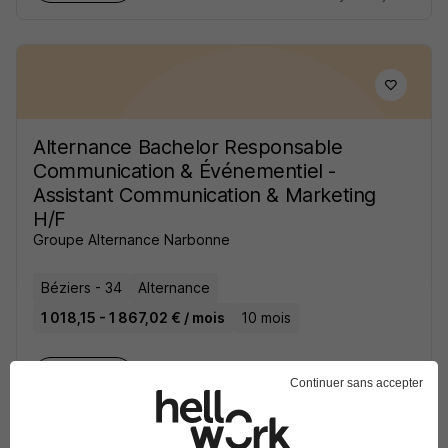
Alternance Bachelor Responsable
Communication & Événementiel -
Assistant Communication & Marketing
H/F
Groupe Alternance Narbonne
Béziers - 34
Alternance
1 018,15 - 1 867,02 € / mois
10 mois
Voir l’offre
il y a 16 jours
Continuer sans accepter