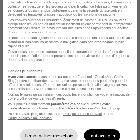
informations temporaires telles que les préférences des utilisateurs, les annonces
ou les offres vues, gérer les processus d'identification de l'utilisateur, vérifier s'il
est connecté ou non, et plus globalement garantir la sécurité du site web en
Loisy-sur-Marne - 51
CDD
2 288 € / mois
détectant les tentatives d'accès frauduleux ou les violations de sécurité.
Ces cookies ou traceurs permettent également de piloter et suivre les sources
d'acquisition d'audience en utilisant un identifiant unique permettant de comprendre
comment nos utilisateurs naviguent sur nos sites et nos applications en fonction
Voir l’offre
il y a 7 jours
des différentes sources de trafic.
Ils nous permettent également d’observer le comportement de nos utilisateurs afin
d'améliorer nos produits et rendre la navigation dans nos sites beaucoup plus
rapide et fluide.
Ces cookies ou traceurs permettent enfin de personnaliser les interfaces de
consultation et d'effectuer une présentation personnalisée des offres d'emploi ou
de formations proposées.
Cookies publicitaires
Avec votre accord
, nous et nos partenaires (Facebook,
Google Ads
, Critéo,
Aide Déménageur H/F
Bing,) pouvons utiliser des traceurs pour vous proposer des publicités pour des
offres d’emploi ou des offres de formations personnalisés afin d’augmenter vos
Ergos 51 695
probabilités de trouver rapidement un emploi ou une formation.
Nos partenaires personnalisent ces publicités en fonction de votre navigation, de
votre profil et de vos centres d’intérêt.
Vauclerc - 51
Intérim
13 € / heure
Vous pouvez à tout moment
paramétrer vos choix
ou
retirer votre
consentement
en cliquant sur le lien "
Gérer les traceurs
" en bas de page.
Pour en savoir plus, consultez notre
Politique de confidentialité
et notre
Politique relative aux cookies
.
Voir l’offre
il y a 2 jours
Personnaliser mes choix
Tout accepter