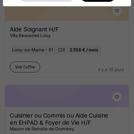
Aide Soignant H/F
Villa Beausoleil Loisy
Loisy-sur-Marne - 51
CDI
2 358 € / mois
Voir l’offre
il y a 10 jours
Cuisinier ou Commis ou Aide Cuisine
en EHPAD & Foyer de Vie H/F
Maison de Retraite de Domremy