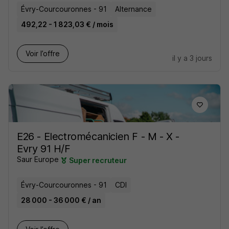
Évry-Courcouronnes - 91
Alternance
492,22 - 1 823,03 € / mois
Voir l’offre
il y a 3 jours
E26 - Electromécanicien F - M - X -
Evry 91 H/F
Saur Europe
Super recruteur
Évry-Courcouronnes - 91
CDI
28 000 - 36 000 € / an