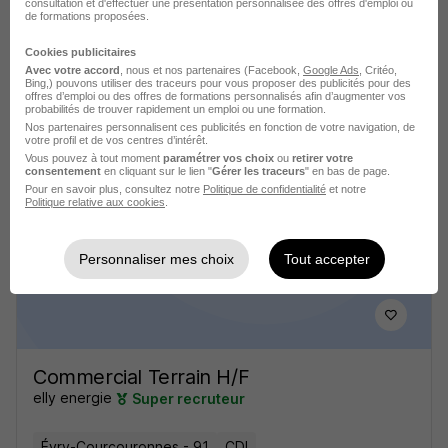
consultation et d'effectuer une présentation personnalisée des offres d'emploi ou
de formations proposées.
Chargé d'Études Eau et
Environnement H/F
Cookies publicitaires
Avec votre accord
, nous et nos partenaires (Facebook,
Google Ads
, Critéo,
Pépite
Super recruteur
Bing,) pouvons utiliser des traceurs pour vous proposer des publicités pour des
offres d’emploi ou des offres de formations personnalisés afin d’augmenter vos
probabilités de trouver rapidement un emploi ou une formation.
Évry-Courcouronnes - 91
CDI
Nos partenaires personnalisent ces publicités en fonction de votre navigation, de
votre profil et de vos centres d’intérêt.
32 000 - 46 000 € / an
Vous pouvez à tout moment
paramétrer vos choix
ou
retirer votre
consentement
en cliquant sur le lien "
Gérer les traceurs
" en bas de page.
Pour en savoir plus, consultez notre
Politique de confidentialité
et notre
Politique relative aux cookies
.
Voir l’offre
il y a 6 jours
Personnaliser mes choix
Tout accepter
Commercial Terrain H/F
elly energie
Super recruteur
Évry-Courcouronnes - 91
CDI