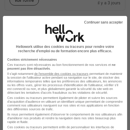
Voir l’offre
il y a 3 jours
Continuer sans accepter
Commercial Itinérant Btob H/F
Hellowork utilise des cookies ou traceurs pour rendre votre
recherche d’emploi ou de formation encore plus efficace.
Berner France
Super recruteur
Cookies strictement nécessaires
Ces traceurs sont nécessaires au bon fonctionnement de nos services et
ne
Évry-Courcouronnes - 91
CDI
peuvent pas être désactivés
.
Il s'agit notamment
de l'ensemble des cookies ou traceurs
permettant de maintenir
25 000 - 30 000 € / an
la session de l'utilisateur active pendant sa navigation sur le site, de stocker des
informations temporaires telles que les préférences des utilisateurs, les annonces
ou les offres vues, gérer les processus d'identification de l'utilisateur, vérifier s'il
est connecté ou non, et plus globalement garantir la sécurité du site web en
Voir l’offre
détectant les tentatives d'accès frauduleux ou les violations de sécurité.
il y a 3 jours
Ces cookies ou traceurs permettent également de piloter et suivre les sources
d'acquisition d'audience en utilisant un identifiant unique permettant de comprendre
comment nos utilisateurs naviguent sur nos sites et nos applications en fonction
des différentes sources de trafic.
Ils nous permettent également d’observer le comportement de nos utilisateurs afin
d'améliorer nos produits et rendre la navigation dans nos sites beaucoup plus
rapide et fluide.
Ces cookies ou traceurs permettent enfin de personnaliser les interfaces de