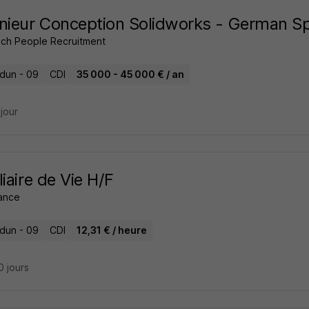
nieur Conception Solidworks - German S
ch People Recruitment
dun - 09
CDI
35 000 - 45 000 € / an
 jour
liaire de Vie H/F
ance
dun - 09
CDI
12,31 € / heure
10 jours