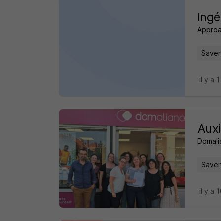
Ingé
Approa
Saver
il y a 1
Auxi
Domali
Saver
il y a 