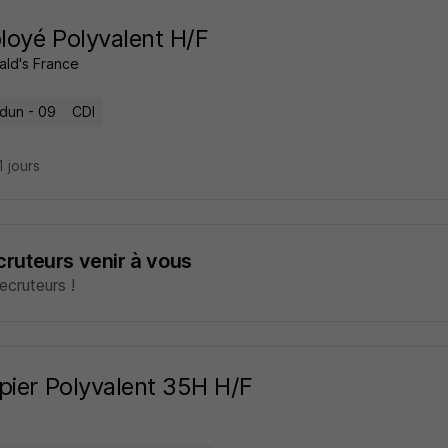
oyé Polyvalent H/F
ld's France
dun - 09
CDI
11 jours
ecruteurs venir à vous
cruteurs !
pier Polyvalent 35H H/F