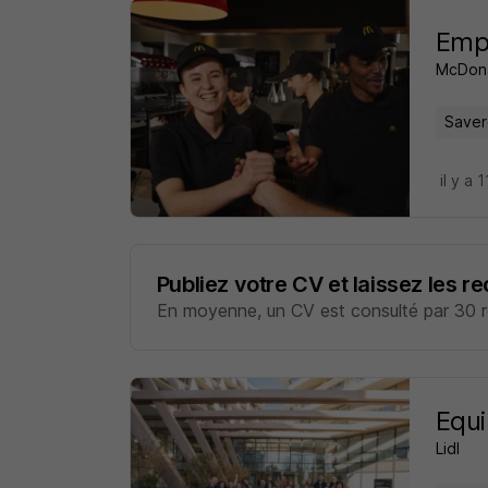
Empl
McDona
Saver
il y a 
Publiez votre CV et laissez les r
En moyenne, un CV est consulté par 30 re
Equi
Lidl