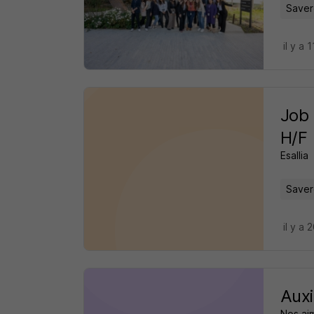
Saver
il y a 
Job 
H/F
Esallia
Saver
il y a 
Auxi
Nos ai