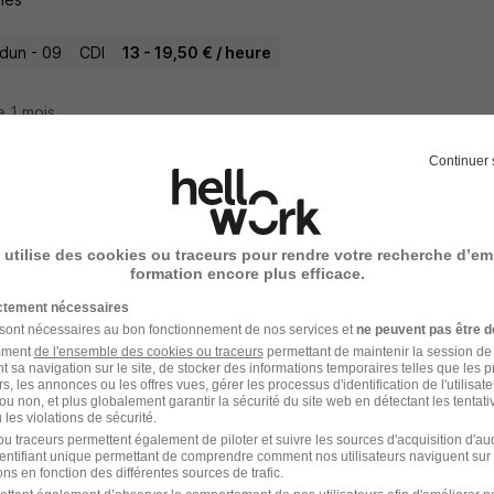
dun - 09
CDI
13 - 19,50 € / heure
e 1 mois
Continuer 
 Ménager - Aide Ménagère H/F
ance
 utilise des cookies ou traceurs pour rendre votre recherche d’em
formation encore plus efficace.
dun - 09
CDI
12,31 € / heure
ictement nécessaires
 sont nécessaires au bon fonctionnement de nos services et
ne peuvent pas être d
amment
de l'ensemble des cookies ou traceurs
permettant de maintenir la session de l
22 jours
t sa navigation sur le site, de stocker des informations temporaires telles que les 
rs, les annonces ou les offres vues, gérer les processus d'identification de l'utilisateur,
ou non, et plus globalement garantir la sécurité du site web en détectant les tentati
les violations de sécurité.
u traceurs permettent également de piloter et suivre les sources d'acquisition d'a
identifiant unique permettant de comprendre comment nos utilisateurs naviguent sur 
nieur Calculateur en Industrie et Concep
ns en fonction des différentes sources de trafic.