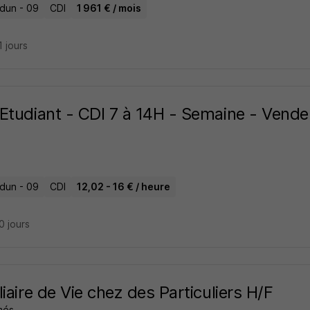
dun - 09
CDI
1 961 € / mois
11 jours
Etudiant - CDI 7 à 14H - Semaine - Vende
dun - 09
CDI
12,02 - 16 € / heure
20 jours
liaire de Vie chez des Particuliers H/F
més