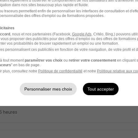
ettent également d’observer le comportement de nos utilisateurs afin d'améliorer no
dworks H/F
igation dans nos sites beaucoup plus rapide et fluide.
wer France
u traceurs permettent enfin de personnaliser les interfaces de consultation et d'eff
personnalisée des offres d'emploi ou de formations proposées.
dun - 09
CDI
icitaires
accord
, nous et nos partenaires (Facebook,
Google Ads
, Critéo, Bing,) pouvons util
 vous proposer des publicités pour des offres d’emploi ou des offres de formations
17 jours
ter vos probabilités de trouver rapidement un emploi ou une formation.
es personnalisent ces publicités en fonction de votre navigation, de votre profil et 
à tout moment
paramétrer vos choix
ou
retirer votre consentement
en cliquant s
raceurs
" en bas de page.
nicien Qualité H/F
r plus, consultez notre
Politique de confidentialité
et notre
Politique relative aux co
wer France
Personnaliser mes choix
Tout accepter
dun - 09
CDI
Début le 24 août
15 heures