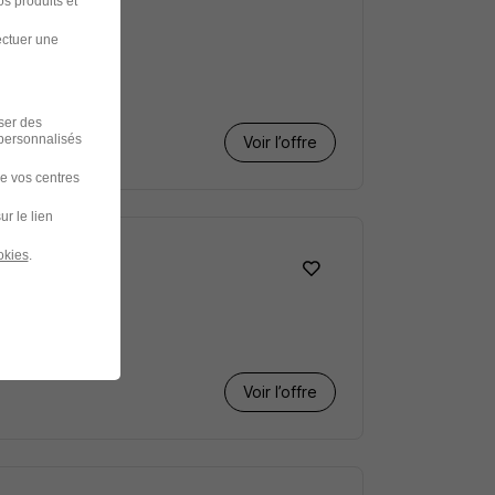
s produits et
ectuer une
iser des
 personnalisés
Voir l’offre
de vos centres
ur le lien
okies
.
Voir l’offre