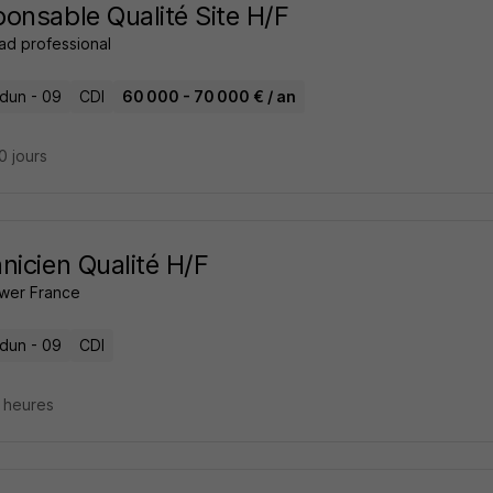
onsable Qualité Site H/F
ad professional
dun - 09
CDI
60 000 - 70 000 € / an
20 jours
nicien Qualité H/F
wer France
dun - 09
CDI
9 heures