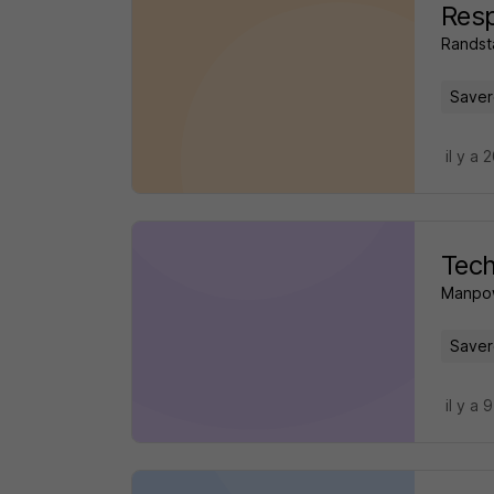
Resp
Randst
Saver
il y a 
Tech
Manpo
Saver
il y a 