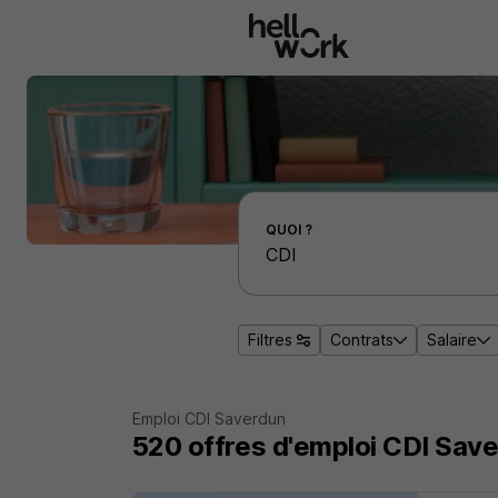
Aller au contenu principal
Effectuer une recherche d'emploi par localité
QUOI ?
Filtres
Contrats
Salaire
Emploi CDI Saverdun
520
offres d'emploi
CDI Save