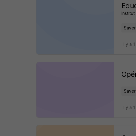
Educ
Institu
Saver
il y a 1
Opér
Saver
il y a 1