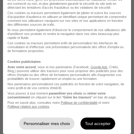
est connecté ou non, et plus globalement garantir la sécurité du site web en
détectant les tentatives d'accès frauduleux ou les violations de sécurité.
Ces cookies ou traceurs permettent également de piloter et suivre les sources
d'acquisition d'audience en utilisant un identifiant unique permettant de comprendre
comment nos utilisateurs naviguent sur nos sites et nos applications en fonction
des différentes sources de trafic.
Ils nous permettent également d’observer le comportement de nos utilisateurs afin
d'améliorer nos produits et rendre la navigation dans nos sites beaucoup plus
rapide et fluide.
Ingénieur Cloud et Sécurité H/F
Ces cookies ou traceurs permettent enfin de personnaliser les interfaces de
consultation et d'effectuer une présentation personnalisée des offres d'emploi ou
Blue
Super recruteur
de formations proposées.
Cookies publicitaires
Châteaubourg - Rennes - 35
CDI
Avec votre accord
, nous et nos partenaires (Facebook,
Google Ads
, Critéo,
Bing,) pouvons utiliser des traceurs pour vous proposer des publicités pour des
40 000 - 50 000 € / an
Télétravail occasionnel
offres d’emploi ou des offres de formations personnalisés afin d’augmenter vos
probabilités de trouver rapidement un emploi ou une formation.
Nos partenaires personnalisent ces publicités en fonction de votre navigation, de
votre profil et de vos centres d’intérêt.
Voir l’offre
il y a 6 jours
Vous pouvez à tout moment
paramétrer vos choix
ou
retirer votre
consentement
en cliquant sur le lien "
Gérer les traceurs
" en bas de page.
Pour en savoir plus, consultez notre
Politique de confidentialité
et notre
Politique relative aux cookies
.
Personnaliser mes choix
Tout accepter