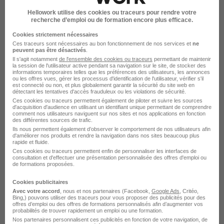
Femme de Ménage chez des
Hellowork utilise des cookies ou traceurs pour rendre votre
Particuliers H/F
recherche d’emploi ou de formation encore plus efficace.
SHIVA
Cookies strictement nécessaires
Ces traceurs sont nécessaires au bon fonctionnement de nos services et
ne
Villeneuve-la-Garenne - 92
CDD
peuvent pas être désactivés
.
Il s'agit notamment
de l'ensemble des cookies ou traceurs
permettant de maintenir
12,93 - 15 € / heure
la session de l'utilisateur active pendant sa navigation sur le site, de stocker des
informations temporaires telles que les préférences des utilisateurs, les annonces
ou les offres vues, gérer les processus d'identification de l'utilisateur, vérifier s'il
est connecté ou non, et plus globalement garantir la sécurité du site web en
détectant les tentatives d'accès frauduleux ou les violations de sécurité.
Voir l’offre
il y a 8 jours
Ces cookies ou traceurs permettent également de piloter et suivre les sources
d'acquisition d'audience en utilisant un identifiant unique permettant de comprendre
comment nos utilisateurs naviguent sur nos sites et nos applications en fonction
des différentes sources de trafic.
Ils nous permettent également d’observer le comportement de nos utilisateurs afin
d'améliorer nos produits et rendre la navigation dans nos sites beaucoup plus
rapide et fluide.
Ces cookies ou traceurs permettent enfin de personnaliser les interfaces de
consultation et d'effectuer une présentation personnalisée des offres d'emploi ou
de formations proposées.
Vendeur CDD Temps Partiel H/F
Cookies publicitaires
JD Sports
Avec votre accord
, nous et nos partenaires (Facebook,
Google Ads
, Critéo,
Bing,) pouvons utiliser des traceurs pour vous proposer des publicités pour des
offres d’emploi ou des offres de formations personnalisés afin d’augmenter vos
Villeneuve-la-Garenne - 92
CDD
Temps partiel
probabilités de trouver rapidement un emploi ou une formation.
Nos partenaires personnalisent ces publicités en fonction de votre navigation, de