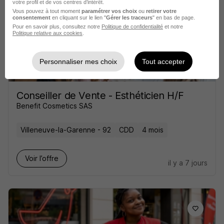
votre profil et de vos centres d’intérêt.
Vous pouvez à tout moment
paramétrer vos choix
ou
retirer votre
Voir l’offre
consentement
en cliquant sur le lien "
Gérer les traceurs
" en bas de page.
il y a 9 jours
Pour en savoir plus, consultez notre
Politique de confidentialité
et notre
Politique relative aux cookies
.
Personnaliser mes choix
Tout accepter
Conseiller de Vente - Esthéticien H/F
Benefit Cosmetics SAS
Villeneuve-la-Garenne - 92
CDD
4 mois
Voir l’offre
il y a 7 jours