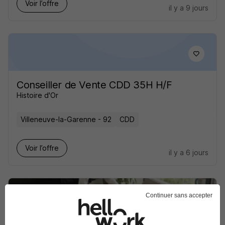
Voir l’offre
il y a 9 jours
Conseiller de Vente CDD 35H H/F
Histoire d'Or
Villeneuve-la-Garenne - 92
CDD
Voir l’offre
il y a 6 jours
Continuer sans accepter