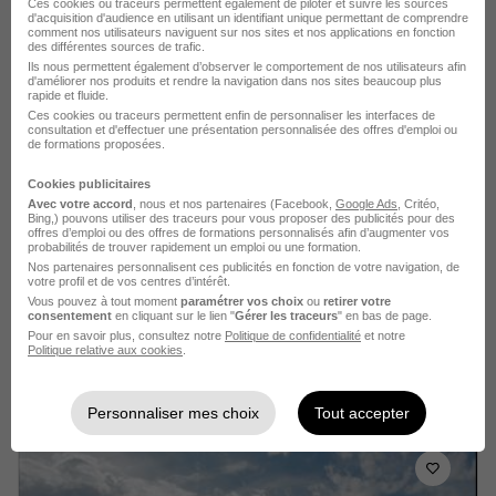
Ces cookies ou traceurs permettent également de piloter et suivre les sources
d'acquisition d'audience en utilisant un identifiant unique permettant de comprendre
comment nos utilisateurs naviguent sur nos sites et nos applications en fonction
Voir l’offre
il y a 2 jours
des différentes sources de trafic.
Ils nous permettent également d’observer le comportement de nos utilisateurs afin
d'améliorer nos produits et rendre la navigation dans nos sites beaucoup plus
rapide et fluide.
Ces cookies ou traceurs permettent enfin de personnaliser les interfaces de
consultation et d'effectuer une présentation personnalisée des offres d'emploi ou
de formations proposées.
Cookies publicitaires
Avec votre accord
, nous et nos partenaires (Facebook,
Google Ads
, Critéo,
Agent Polyvalent Restauration H/F
Bing,) pouvons utiliser des traceurs pour vous proposer des publicités pour des
offres d’emploi ou des offres de formations personnalisés afin d’augmenter vos
ARMEE DE L'AIR ET DE L'ESPACE
probabilités de trouver rapidement un emploi ou une formation.
Nos partenaires personnalisent ces publicités en fonction de votre navigation, de
votre profil et de vos centres d’intérêt.
Pau - 64
CDD
1 550 € / mois
Vous pouvez à tout moment
paramétrer vos choix
ou
retirer votre
consentement
en cliquant sur le lien "
Gérer les traceurs
" en bas de page.
Pour en savoir plus, consultez notre
Politique de confidentialité
et notre
Politique relative aux cookies
.
Voir l’offre
il y a 3 jours
Personnaliser mes choix
Tout accepter