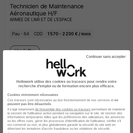
Technicien de Maintenance
Aéronautique H/F
ARMEE DE L'AIR ET DE L'ESPACE
Pau - 64
CDD
1 570 - 2 230 € / mois
Voir l’offre
il y a 2 jours
Continuer sans accepter
Hellowork utilise des cookies ou traceurs pour rendre votre
recherche d’emploi ou de formation encore plus efficace.
Cookies strictement nécessaires
Technicien Systèmes Numériques -
Ces traceurs sont nécessaires au bon fonctionnement de nos services et
ne
peuvent pas être désactivés
.
Développeur Informatique H/F
Il s'agit notamment
de l'ensemble des cookies ou traceurs
permettant de maintenir
ARMEE DE L'AIR ET DE L'ESPACE
la session de l'utilisateur active pendant sa navigation sur le site, de stocker des
informations temporaires telles que les préférences des utilisateurs, les annonces
ou les offres vues, gérer les processus d'identification de l'utilisateur, vérifier s'il
est connecté ou non, et plus globalement garantir la sécurité du site web en
Pau - 64
CDD
1 570 - 2 230 € / mois
détectant les tentatives d'accès frauduleux ou les violations de sécurité.