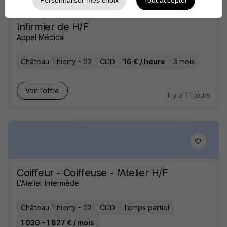
Personnaliser mes choix
Tout accepter
Infirmier de H/F
Appel Médical
Château-Thierry - 02
CDD
16 € / heure
3 mois
Voir l’offre
il y a 11 jours
Coiffeur - Coiffeuse - l'Atelier H/F
L'Atelier Intermède
Château-Thierry - 02
CDD
Temps partiel
1 030 - 1 827 € / mois