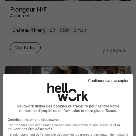
Plongeur H/F
Au bureau
Château-Thierry - 02
CDD
2 mois
Voir l’offre
il y a 29 jours
Continuer sans accepter
Conseiller de Vente CDI 28H H/F
Cleor
Hellowork utilise des cookies ou traceurs pour rendre votre
recherche d’emploi ou de formation encore plus efficace.
Château-Thierry - 02
CDD
Temps partiel
Cookies strictement nécessaires
Ces traceurs sont nécessaires au bon fonctionnement de nos services et
ne
1 867,02 € / mois
+ 1
peuvent pas être désactivés
.
Il s'agit notamment
de l'ensemble des cookies ou traceurs
permettant de maintenir