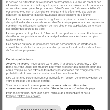
la session de l'utilisateur active pendant sa navigation sur le site, de stocker des
informations temporaires telles que les préférences des utilisateurs, les annonces
Voir l’offre
il y a 20 jours
ou les offres vues, gérer les processus d'identification de l'utilisateur, vérifier s'il
est connecté ou non, et plus globalement garantir la sécurité du site web en
détectant les tentatives d'accès frauduleux ou les violations de sécurité.
Ces cookies ou traceurs permettent également de piloter et suivre les sources
d'acquisition d'audience en utilisant un identifiant unique permettant de comprendre
comment nos utilisateurs naviguent sur nos sites et nos applications en fonction
des différentes sources de trafic.
Ils nous permettent également d’observer le comportement de nos utilisateurs afin
d'améliorer nos produits et rendre la navigation dans nos sites beaucoup plus
rapide et fluide.
Ces cookies ou traceurs permettent enfin de personnaliser les interfaces de
Employé Administratif et Comptable
consultation et d'effectuer une présentation personnalisée des offres d'emploi ou
de formations proposées.
H/F
E.Leclerc
Cookies publicitaires
Avec votre accord
, nous et nos partenaires (Facebook,
Google Ads
, Critéo,
Bing,) pouvons utiliser des traceurs pour vous proposer des publicités pour des
Château-Thierry - 02
CDD
6 mois
offres d’emploi ou des offres de formations personnalisés afin d’augmenter vos
probabilités de trouver rapidement un emploi ou une formation.
Nos partenaires personnalisent ces publicités en fonction de votre navigation, de
votre profil et de vos centres d’intérêt.
Voir l’offre
il y a 16 jours
Vous pouvez à tout moment
paramétrer vos choix
ou
retirer votre
consentement
en cliquant sur le lien "
Gérer les traceurs
" en bas de page.
Pour en savoir plus, consultez notre
Politique de confidentialité
et notre
Politique relative aux cookies
.