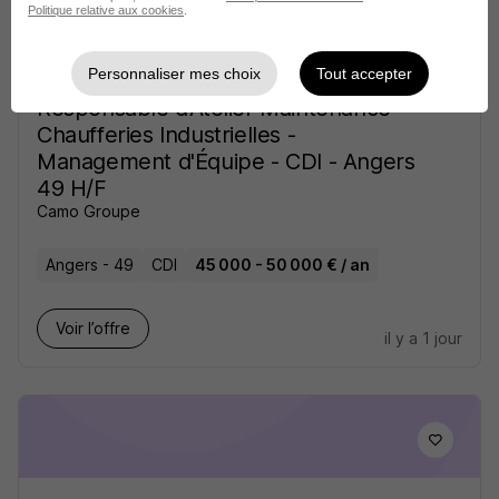
Politique relative aux cookies
.
Personnaliser mes choix
Tout accepter
Responsable d'Atelier Maintenance
Chaufferies Industrielles -
Management d'Équipe - CDI - Angers
49 H/F
Camo Groupe
Angers - 49
CDI
45 000 - 50 000 € / an
Voir l’offre
il y a 1 jour