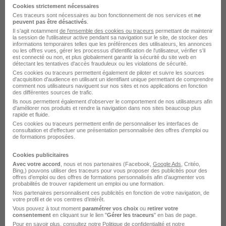
Cookies strictement nécessaires
Ces traceurs sont nécessaires au bon fonctionnement de nos services et
ne
Angers - 49
CDD
29 120 - 29 848 € / an
12 mois
peuvent pas être désactivés
.
Il s'agit notamment
de l'ensemble des cookies ou traceurs
permettant de maintenir
la session de l'utilisateur active pendant sa navigation sur le site, de stocker des
informations temporaires telles que les préférences des utilisateurs, les annonces
Voir l’offre
ou les offres vues, gérer les processus d'identification de l'utilisateur, vérifier s'il
il y a 8 heures
est connecté ou non, et plus globalement garantir la sécurité du site web en
détectant les tentatives d'accès frauduleux ou les violations de sécurité.
Ces cookies ou traceurs permettent également de piloter et suivre les sources
d'acquisition d'audience en utilisant un identifiant unique permettant de comprendre
comment nos utilisateurs naviguent sur nos sites et nos applications en fonction
des différentes sources de trafic.
Ils nous permettent également d’observer le comportement de nos utilisateurs afin
d'améliorer nos produits et rendre la navigation dans nos sites beaucoup plus
rapide et fluide.
Ces cookies ou traceurs permettent enfin de personnaliser les interfaces de
Responsable d'Agence H/F
consultation et d'effectuer une présentation personnalisée des offres d'emploi ou
de formations proposées.
Azaé
Cookies publicitaires
Angers - 49
CDI
31 200 € / an
Avec votre accord
, nous et nos partenaires (Facebook,
Google Ads
, Critéo,
Bing,) pouvons utiliser des traceurs pour vous proposer des publicités pour des
offres d’emploi ou des offres de formations personnalisés afin d’augmenter vos
probabilités de trouver rapidement un emploi ou une formation.
Voir l’offre
Nos partenaires personnalisent ces publicités en fonction de votre navigation, de
il y a 1 jour
votre profil et de vos centres d’intérêt.
Vous pouvez à tout moment
paramétrer vos choix
ou
retirer votre
consentement
en cliquant sur le lien "
Gérer les traceurs
" en bas de page.
Pour en savoir plus, consultez notre
Politique de confidentialité
et notre