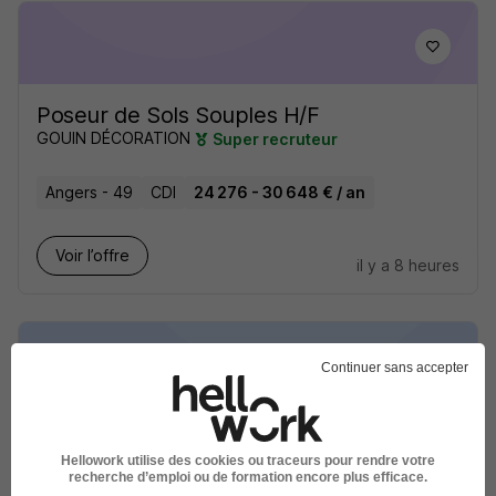
Poseur de Sols Souples H/F
GOUIN DÉCORATION
Super recruteur
Angers - 49
CDI
24 276 - 30 648 € / an
Voir l’offre
il y a 8 heures
Continuer sans accepter
Professeur d'Economie- Droit et
Gestion H/F
Hellowork utilise des cookies ou traceurs pour rendre votre
recherche d’emploi ou de formation encore plus efficace.
CMA Pays de la Loire