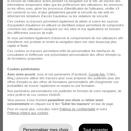
H/F
la session de l'utilisateur active pendant sa navigation sur le site, de stocker des
informations temporaires telles que les préférences des utilisateurs, les annonces
Azaé
ou les offres vues, gérer les processus d'identification de l'utilisateur, vérifier s'il
est connecté ou non, et plus globalement garantir la sécurité du site web en
détectant les tentatives d'accès frauduleux ou les violations de sécurité.
Pontarlier - 25
CDI
Ces cookies ou traceurs permettent également de piloter et suivre les sources
d'acquisition d'audience en utilisant un identifiant unique permettant de comprendre
comment nos utilisateurs naviguent sur nos sites et nos applications en fonction
des différentes sources de trafic.
Voir l’offre
Ils nous permettent également d’observer le comportement de nos utilisateurs afin
il y a 13 jours
d'améliorer nos produits et rendre la navigation dans nos sites beaucoup plus
rapide et fluide.
Ces cookies ou traceurs permettent enfin de personnaliser les interfaces de
consultation et d'effectuer une présentation personnalisée des offres d'emploi ou
de formations proposées.
Cookies publicitaires
Avec votre accord
, nous et nos partenaires (Facebook,
Google Ads
, Critéo,
Bing,) pouvons utiliser des traceurs pour vous proposer des publicités pour des
offres d’emploi ou des offres de formations personnalisés afin d’augmenter vos
Auxiliaire de Vie - et Si vous Deveniez
probabilités de trouver rapidement un emploi ou une formation.
la Personne qui Change une
Nos partenaires personnalisent ces publicités en fonction de votre navigation, de
votre profil et de vos centres d’intérêt.
Journée... H/F
Vous pouvez à tout moment
paramétrer vos choix
ou
retirer votre
consentement
en cliquant sur le lien "
Gérer les traceurs
" en bas de page.
Azaé
Pour en savoir plus, consultez notre
Politique de confidentialité
et notre
Politique relative aux cookies
.
Pontarlier - 25
CDI
Personnaliser mes choix
Tout accepter