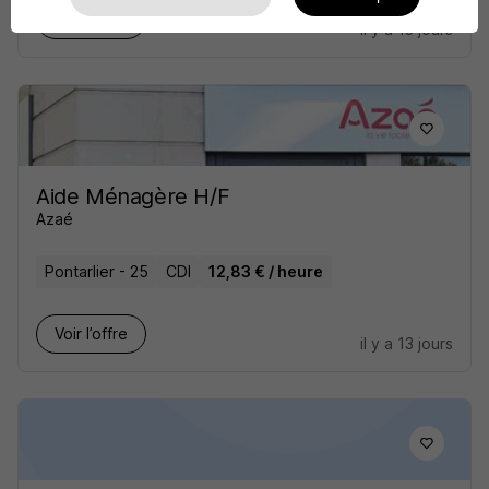
Voir l’offre
il y a 13 jours
Aide Ménagère H/F
Azaé
Pontarlier - 25
CDI
12,83 € / heure
Voir l’offre
il y a 13 jours