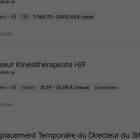
Médical
iers - 45
CDI
1 766,73 - 3 002,43 € / mois
12 jours
eur Kinésithérapeute H/F
Médical
iers - 45
Intérim
21,79 - 25,05 € / heure
3 semaines
24 jours
lacement Temporaire du Directeur du Si