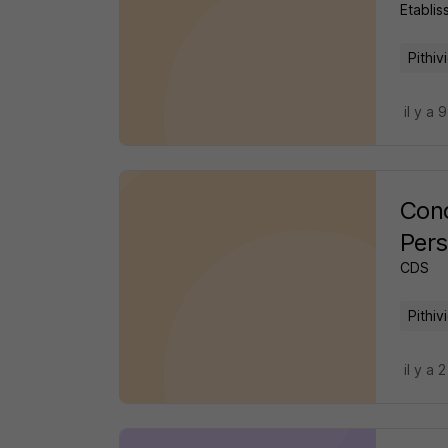
Etabli
Pithiv
il y a 
Con
Pers
CDS
Pithiv
il y a 