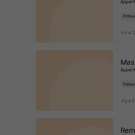
Appel 
Pithiv
il y a 
Mass
Appel 
Pithiv
il y a 
Remp