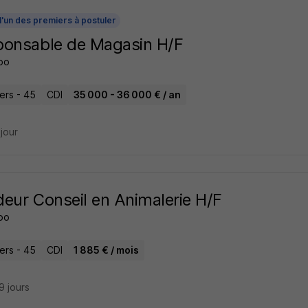
l'un des premiers à postuler
ponsable de Magasin H/F
oo
iers - 45
CDI
35 000 - 36 000 € / an
 jour
eur Conseil en Animalerie H/F
oo
iers - 45
CDI
1 885 € / mois
29 jours