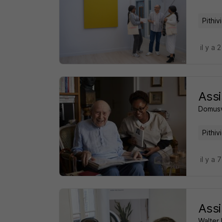
Pithiv
il y a 
Assi
Domusv
Pithiv
il y a 
Assi
Walter 