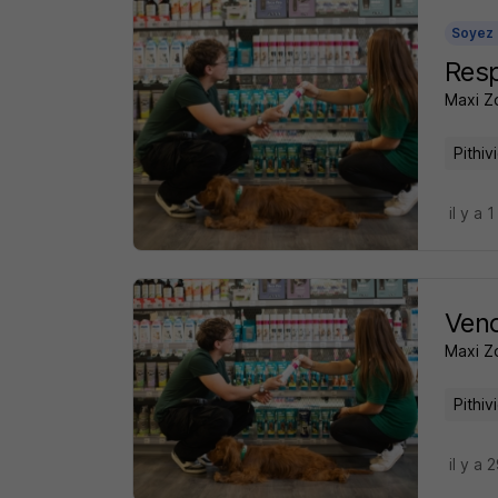
Soyez 
Res
Maxi Z
Pithiv
il y a 1
Vend
Maxi Z
Pithiv
il y a 