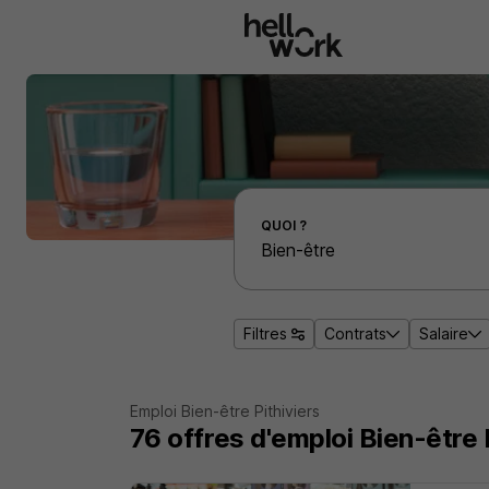
Aller au contenu principal
Effectuer une recherche d'emploi par localité
QUOI ?
Filtres
Contrats
Salaire
Emploi Bien-être Pithiviers
76
offres d'emploi
Bien-être 