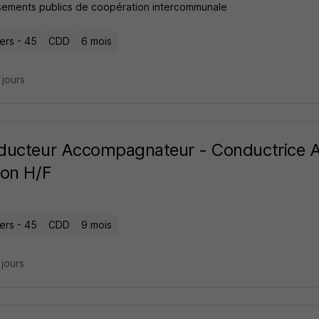
ssements publics de coopération intercommunale
iers - 45
CDD
6 mois
9 jours
ducteur Accompagnateur - Conductrice 
on H/F
iers - 45
CDD
9 mois
2 jours