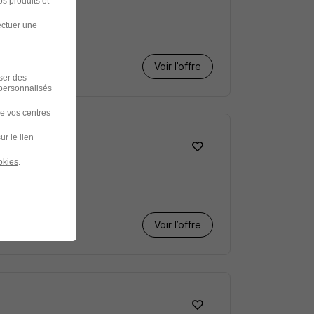
s produits et
ectuer une
Voir l’offre
iser des
 personnalisés
de vos centres
ur le lien
okies
.
Voir l’offre