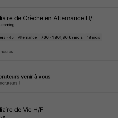
liaire de Crèche en Alternance H/F
Learning
iers - 45
Alternance
760 - 1 801,80 € / mois
18 mois
5 heures
ecruteurs venir à vous
cruteurs !
liaire de Vie H/F
ance