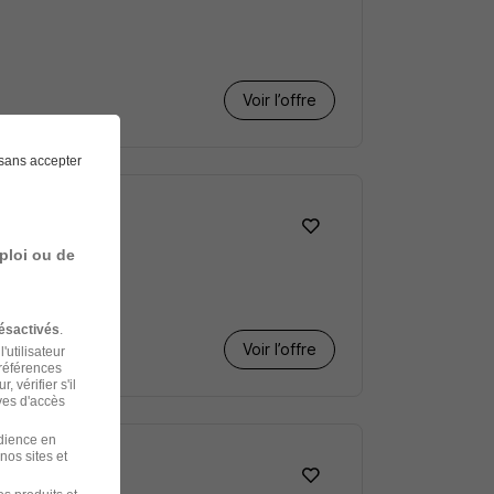
Voir l’offre
sans accepter
ploi ou de
ésactivés
.
Voir l’offre
'utilisateur
préférences
 vérifier s'il
ves d'accès
udience en
nos sites et