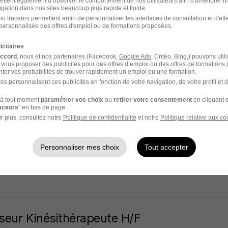
ance
ettent également d’observer le comportement de nos utilisateurs afin d'améliorer no
igation dans nos sites beaucoup plus rapide et fluide.
u traceurs permettent enfin de personnaliser les interfaces de consultation et d'eff
iers - 45
Alternance
12,31 € / heure
personnalisée des offres d'emploi ou de formations proposées.
icitaires
16 jours
accord
, nous et nos partenaires (Facebook,
Google Ads
, Critéo, Bing,) pouvons util
 vous proposer des publicités pour des offres d’emploi ou des offres de formations
ter vos probabilités de trouver rapidement un emploi ou une formation.
es personnalisent ces publicités en fonction de votre navigation, de votre profil et 
ophoniste de H/F
à tout moment
paramétrer vos choix
ou
retirer votre consentement
en cliquant s
raceurs
" en bas de page.
Médical
r plus, consultez notre
Politique de confidentialité
et notre
Politique relative aux co
iers - 45
CDI
16 - 17 € / heure
Personnaliser mes choix
Tout accepter
10 jours
eur Kinésithérapeute H/F