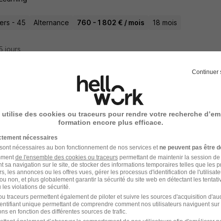
iers - 45
Alternance
760 - 1 802 € / mois
18 mois
15 jours
Continuer 
 à Domicile H/F
ance
 utilise des cookies ou traceurs pour rendre votre recherche d’em
formation encore plus efficace.
iers - 45
CDI
12,31 - 12,41 € / heure
ictement nécessaires
 sont nécessaires au bon fonctionnement de nos services et
ne peuvent pas être d
amment
de l'ensemble des cookies ou traceurs
permettant de maintenir la session de l
15 jours
t sa navigation sur le site, de stocker des informations temporaires telles que les 
rs, les annonces ou les offres vues, gérer les processus d'identification de l'utilisateur,
ou non, et plus globalement garantir la sécurité du site web en détectant les tentati
les violations de sécurité.
u traceurs permettent également de piloter et suivre les sources d'acquisition d'a
identifiant unique permettant de comprendre comment nos utilisateurs naviguent sur 
liaire de Vie en Alternance H/F
ns en fonction des différentes sources de trafic.