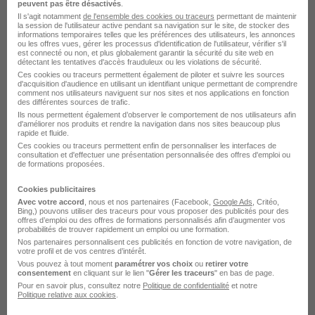
peuvent pas être désactivés
.
Orvault - 44
CDI
2 750 - 2 950 € / mois
Il s'agit notamment
de l'ensemble des cookies ou traceurs
permettant de maintenir
la session de l'utilisateur active pendant sa navigation sur le site, de stocker des
informations temporaires telles que les préférences des utilisateurs, les annonces
ou les offres vues, gérer les processus d'identification de l'utilisateur, vérifier s'il
Voir l’offre
est connecté ou non, et plus globalement garantir la sécurité du site web en
il y a 4 jours
détectant les tentatives d'accès frauduleux ou les violations de sécurité.
Ces cookies ou traceurs permettent également de piloter et suivre les sources
d'acquisition d'audience en utilisant un identifiant unique permettant de comprendre
comment nos utilisateurs naviguent sur nos sites et nos applications en fonction
des différentes sources de trafic.
Ils nous permettent également d’observer le comportement de nos utilisateurs afin
d'améliorer nos produits et rendre la navigation dans nos sites beaucoup plus
rapide et fluide.
Ces cookies ou traceurs permettent enfin de personnaliser les interfaces de
consultation et d'effectuer une présentation personnalisée des offres d'emploi ou
Aide-Soignant de Nuit - CDI - EHPAD -
de formations proposées.
Secteur Orvault H/F
Cookies publicitaires
Vitalis Médical
Avec votre accord
, nous et nos partenaires (Facebook,
Google Ads
, Critéo,
Bing,) pouvons utiliser des traceurs pour vous proposer des publicités pour des
offres d’emploi ou des offres de formations personnalisés afin d’augmenter vos
Orvault - 44
CDI
13 € / heure
probabilités de trouver rapidement un emploi ou une formation.
Nos partenaires personnalisent ces publicités en fonction de votre navigation, de
votre profil et de vos centres d’intérêt.
Vous pouvez à tout moment
paramétrer vos choix
ou
retirer votre
Voir l’offre
il y a 4 jours
consentement
en cliquant sur le lien "
Gérer les traceurs
" en bas de page.
Pour en savoir plus, consultez notre
Politique de confidentialité
et notre
Politique relative aux cookies
.