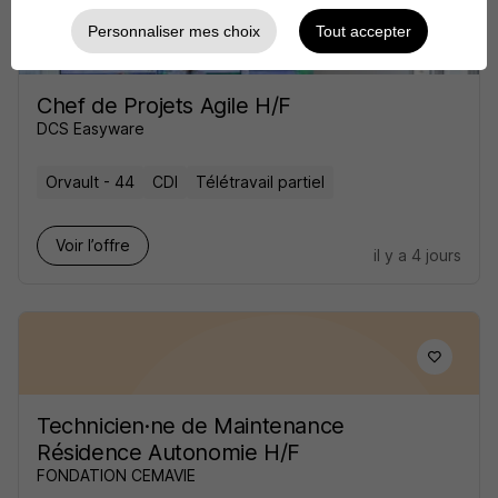
Personnaliser mes choix
Tout accepter
Chef de Projets Agile H/F
DCS Easyware
Orvault - 44
CDI
Télétravail partiel
Voir l’offre
il y a 4 jours
Technicien·ne de Maintenance
Résidence Autonomie H/F
FONDATION CEMAVIE