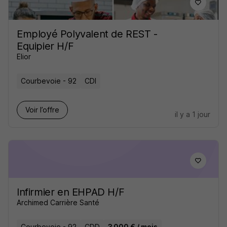
Employé Polyvalent de REST -
Equipier H/F
Elior
Courbevoie - 92
CDI
Voir l’offre
il y a 1 jour
Infirmier en EHPAD H/F
Archimed Carrière Santé
Courbevoie - 92
CDD
3 000 € / mois