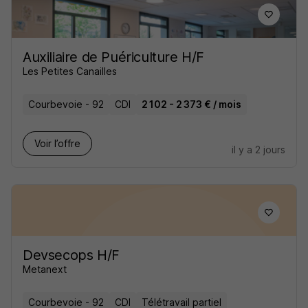
Auxiliaire de Puériculture H/F
Les Petites Canailles
Courbevoie - 92
CDI
2 102 - 2 373 € / mois
Voir l’offre
il y a 2 jours
Devsecops H/F
Metanext
Courbevoie - 92
CDI
Télétravail partiel