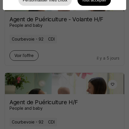
Personnaliser mes choix
Tout accepter
Agent de Puériculture - Volante H/F
People and baby
Courbevoie - 92
CDI
Voir l’offre
il y a 5 jours
Agent de Puériculture H/F
People and baby
Courbevoie - 92
CDI