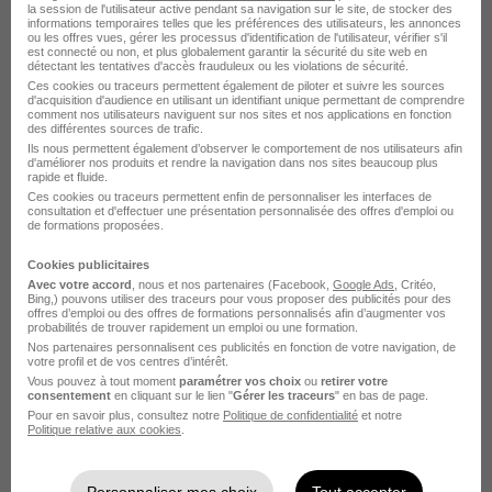
Courbevoie - 92
Freelance
Télétravail partiel
la session de l'utilisateur active pendant sa navigation sur le site, de stocker des
informations temporaires telles que les préférences des utilisateurs, les annonces
ou les offres vues, gérer les processus d'identification de l'utilisateur, vérifier s'il
est connecté ou non, et plus globalement garantir la sécurité du site web en
détectant les tentatives d'accès frauduleux ou les violations de sécurité.
Voir l’offre
il y a 5 jours
Ces cookies ou traceurs permettent également de piloter et suivre les sources
d'acquisition d'audience en utilisant un identifiant unique permettant de comprendre
comment nos utilisateurs naviguent sur nos sites et nos applications en fonction
des différentes sources de trafic.
Ils nous permettent également d’observer le comportement de nos utilisateurs afin
d'améliorer nos produits et rendre la navigation dans nos sites beaucoup plus
rapide et fluide.
Ces cookies ou traceurs permettent enfin de personnaliser les interfaces de
consultation et d'effectuer une présentation personnalisée des offres d'emploi ou
de formations proposées.
Juriste Environnement - CDD H/F
Cookies publicitaires
EQIOM
Avec votre accord
, nous et nos partenaires (Facebook,
Google Ads
, Critéo,
Bing,) pouvons utiliser des traceurs pour vous proposer des publicités pour des
offres d’emploi ou des offres de formations personnalisés afin d’augmenter vos
Courbevoie - 92
CDD
probabilités de trouver rapidement un emploi ou une formation.
Nos partenaires personnalisent ces publicités en fonction de votre navigation, de
votre profil et de vos centres d’intérêt.
Vous pouvez à tout moment
paramétrer vos choix
ou
retirer votre
Voir l’offre
il y a 6 jours
consentement
en cliquant sur le lien "
Gérer les traceurs
" en bas de page.
Pour en savoir plus, consultez notre
Politique de confidentialité
et notre
Politique relative aux cookies
.