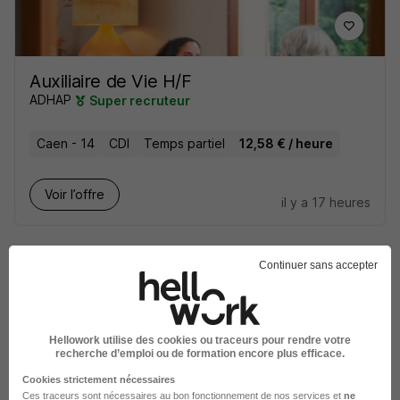
Auxiliaire de Vie H/F
ADHAP
Super recruteur
Caen - 14
CDI
Temps partiel
12,58 € / heure
Voir l’offre
il y a 17 heures
Continuer sans accepter
Technico-Commercial Itinérant H/F
Hellowork utilise des cookies ou traceurs pour rendre votre
recherche d’emploi ou de formation encore plus efficace.
Groupe Atlantic
Cookies strictement nécessaires
Ces traceurs sont nécessaires au bon fonctionnement de nos services et
ne