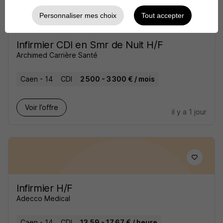
Personnaliser mes choix
Tout accepter
Infirmier CDI en Smr de Nuit H/F
Archimed Carrière Santé
Caen - 14
CDI
2 500 - 3 300 € / mois
Voir l’offre
il y a 1 jour
Infirmier H/F
Adecco Medical
Caen - 14
CDI
13,59 - 17,67 € / heure