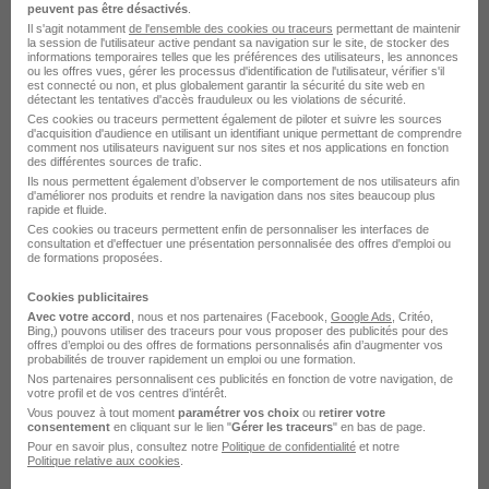
Caen - 14
CDI
peuvent pas être désactivés
.
Il s'agit notamment
de l'ensemble des cookies ou traceurs
permettant de maintenir
la session de l'utilisateur active pendant sa navigation sur le site, de stocker des
informations temporaires telles que les préférences des utilisateurs, les annonces
Voir l’offre
il y a 18 heures
ou les offres vues, gérer les processus d'identification de l'utilisateur, vérifier s'il
est connecté ou non, et plus globalement garantir la sécurité du site web en
détectant les tentatives d'accès frauduleux ou les violations de sécurité.
Ces cookies ou traceurs permettent également de piloter et suivre les sources
d'acquisition d'audience en utilisant un identifiant unique permettant de comprendre
comment nos utilisateurs naviguent sur nos sites et nos applications en fonction
des différentes sources de trafic.
Ils nous permettent également d’observer le comportement de nos utilisateurs afin
d'améliorer nos produits et rendre la navigation dans nos sites beaucoup plus
rapide et fluide.
Ces cookies ou traceurs permettent enfin de personnaliser les interfaces de
Aide Soignant H/F
consultation et d'effectuer une présentation personnalisée des offres d'emploi ou
de formations proposées.
Adecco Medical
Cookies publicitaires
Caen - 14
CDI
12,31 - 15,63 € / heure
Avec votre accord
, nous et nos partenaires (Facebook,
Google Ads
, Critéo,
Bing,) pouvons utiliser des traceurs pour vous proposer des publicités pour des
offres d’emploi ou des offres de formations personnalisés afin d’augmenter vos
9 août - 9 août
probabilités de trouver rapidement un emploi ou une formation.
Nos partenaires personnalisent ces publicités en fonction de votre navigation, de
votre profil et de vos centres d’intérêt.
Voir l’offre
Vous pouvez à tout moment
paramétrer vos choix
ou
retirer votre
il y a 18 heures
consentement
en cliquant sur le lien "
Gérer les traceurs
" en bas de page.
Pour en savoir plus, consultez notre
Politique de confidentialité
et notre
Politique relative aux cookies
.