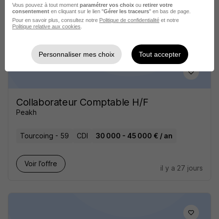
Vous pouvez à tout moment
paramétrer vos choix
ou
retirer votre
consentement
en cliquant sur le lien "
Gérer les traceurs
" en bas de page.
Pour en savoir plus, consultez notre
Politique de confidentialité
et notre
Voir l’offre
il y a 20 jours
Politique relative aux cookies
.
Personnaliser mes choix
Tout accepter
Collaborateur Comptable H/F
Peakh
Tourcoing - 59
CDI
30 000 - 45 000 € / an
Voir l’offre
il y a 27 jours