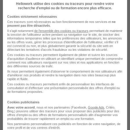
Hellowork utilise des cookies ou traceurs pour rendre votre
recherche d’emploi ou de formation encore plus efficace.
Apprenti Vendeur - Alternance H/F
Cookies strictement nécessaires
Innova Campus
Ces traceurs sont nécessaires au bon fonctionnement de nos services et
ne
peuvent pas être désactivés
.
Il s'agit notamment
de l'ensemble des cookies ou traceurs
permettant de maintenir
Lille - Tourcoing - 59
Alternance
la session de l'utilisateur active pendant sa navigation sur le site, de stocker des
informations temporaires telles que les préférences des utilisateurs, les annonces
ou les offres vues, gérer les processus d'identification de l'utilisateur, vérifier s'il
492,22 - 1 823,03 € / mois
1 an
est connecté ou non, et plus globalement garantir la sécurité du site web en
détectant les tentatives d'accès frauduleux ou les violations de sécurité.
Ces cookies ou traceurs permettent également de piloter et suivre les sources
d'acquisition d'audience en utilisant un identifiant unique permettant de comprendre
Voir l’offre
il y a 28 jours
comment nos utilisateurs naviguent sur nos sites et nos applications en fonction
des différentes sources de trafic.
Ils nous permettent également d’observer le comportement de nos utilisateurs afin
d'améliorer nos produits et rendre la navigation dans nos sites beaucoup plus
rapide et fluide.
Ces cookies ou traceurs permettent enfin de personnaliser les interfaces de
consultation et d'effectuer une présentation personnalisée des offres d'emploi ou
de formations proposées.
Cookies publicitaires
Contrôleur de Gestion H/F
Avec votre accord
, nous et nos partenaires (Facebook,
Google Ads
, Critéo,
Bing,) pouvons utiliser des traceurs pour vous proposer des publicités pour des
Finance Recrutement
offres d’emploi ou des offres de formations personnalisés afin d’augmenter vos
probabilités de trouver rapidement un emploi ou une formation.
Nos partenaires personnalisent ces publicités en fonction de votre navigation, de
Tourcoing - 59
CDI
43 000 - 50 000 € / an
votre profil et de vos centres d’intérêt.