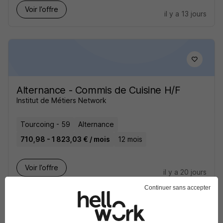
Voir l’offre
il y a 13 jours
Alternance - Commis de Cuisine H/F
Institut de Métiers Network
Tourcoing - 59
Alternance
710,98 - 1 823,03 € / mois
12 mois
Voir l’offre
il y a 20 jours
Continuer sans accepter