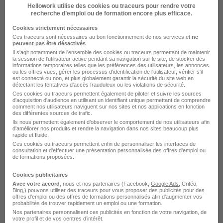
Hellowork utilise des cookies ou traceurs pour rendre votre
recherche d’emploi ou de formation encore plus efficace.
Cookies strictement nécessaires
Conducteur Poids Lourds H/F
Ces traceurs sont nécessaires au bon fonctionnement de nos services et
ne
peuvent pas être désactivés
.
Adecco
Il s'agit notamment
de l'ensemble des cookies ou traceurs
permettant de maintenir
la session de l'utilisateur active pendant sa navigation sur le site, de stocker des
informations temporaires telles que les préférences des utilisateurs, les annonces
Sedan - 08
Intérim
12,31 € / heure
ou les offres vues, gérer les processus d'identification de l'utilisateur, vérifier s'il
est connecté ou non, et plus globalement garantir la sécurité du site web en
détectant les tentatives d'accès frauduleux ou les violations de sécurité.
Ces cookies ou traceurs permettent également de piloter et suivre les sources
Voir l’offre
d'acquisition d'audience en utilisant un identifiant unique permettant de comprendre
il y a 20 jours
comment nos utilisateurs naviguent sur nos sites et nos applications en fonction
des différentes sources de trafic.
Ils nous permettent également d’observer le comportement de nos utilisateurs afin
d'améliorer nos produits et rendre la navigation dans nos sites beaucoup plus
rapide et fluide.
Ces cookies ou traceurs permettent enfin de personnaliser les interfaces de
consultation et d'effectuer une présentation personnalisée des offres d'emploi ou
de formations proposées.
Cookies publicitaires
Alternance Certificat de Spécialisation
Avec votre accord
, nous et nos partenaires (Facebook,
Google Ads
, Critéo,
Technicien de Maintenance CVC -
Bing,) pouvons utiliser des traceurs pour vous proposer des publicités pour des
offres d’emploi ou des offres de formations personnalisés afin d’augmenter vos
Réseaux - Sedan H/F
probabilités de trouver rapidement un emploi ou une formation.
Nos partenaires personnalisent ces publicités en fonction de votre navigation, de
EDF
votre profil et de vos centres d’intérêt.