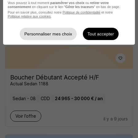
Vous pouvez à tout moment
paramétrer vos choix
ou
retirer votre
consentement
en cliquant sur le lien "
Gérer les traceurs
" en bas de page.
Sedan - 08
Alternance
492,22 - 1 823,03 € / mois
Pour en savoir plus, consultez notre
Politique de confidentialité
et notre
Politique relative aux cookies
.
Voir l’offre
il y a 6 jours
Personnaliser mes choix
Tout accepter
Boucher Débutant Accepté H/F
Actual Sedan 1188
Sedan - 08
CDD
24 965 - 30 000 € / an
Voir l’offre
il y a 9 jours