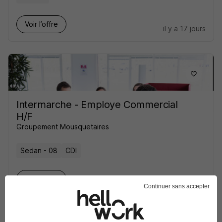
Voir l’offre
il y a 17 jours
Intermarche - Employe Commercial
H/F
Groupement Mousquetaires
Sedan - 08
CDI
Voir l’offre
il y a 28 jours
Continuer sans accepter