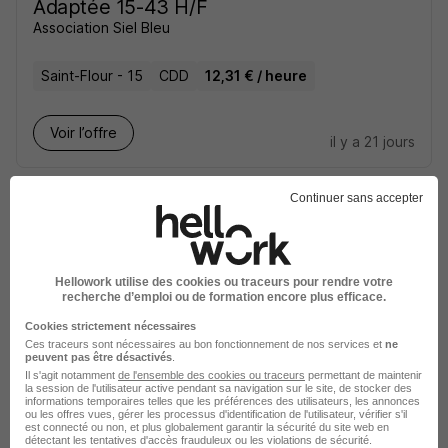
Adaptée 15-43 H/F
Association Siel Bleu
Saint-Flour - 15
CDD
12,31 € / heure
Voir l’offre
il y a 21 jours
Continuer sans accepter
Hellowork utilise des cookies ou traceurs pour rendre votre
Animateur - Animatrice en Camping
recherche d’emploi ou de formation encore plus efficace.
H/F
Cookies strictement nécessaires
Camping du Belvedere
Ces traceurs sont nécessaires au bon fonctionnement de nos services et
ne
peuvent pas être désactivés
.
Il s'agit notamment
de l'ensemble des cookies ou traceurs
permettant de maintenir
Neuvéglise-sur-Truyère - 15
CDD
13 € / heure
la session de l'utilisateur active pendant sa navigation sur le site, de stocker des
informations temporaires telles que les préférences des utilisateurs, les annonces
ou les offres vues, gérer les processus d'identification de l'utilisateur, vérifier s'il
est connecté ou non, et plus globalement garantir la sécurité du site web en
détectant les tentatives d'accès frauduleux ou les violations de sécurité.
Voir l’offre