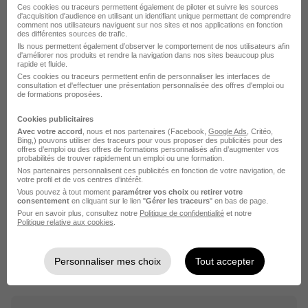
il y a 16 jours
Ces cookies ou traceurs permettent également de piloter et suivre les sources
d'acquisition d'audience en utilisant un identifiant unique permettant de comprendre
comment nos utilisateurs naviguent sur nos sites et nos applications en fonction
des différentes sources de trafic.
Ils nous permettent également d’observer le comportement de nos utilisateurs afin
d'améliorer nos produits et rendre la navigation dans nos sites beaucoup plus
rapide et fluide.
Ces cookies ou traceurs permettent enfin de personnaliser les interfaces de
consultation et d'effectuer une présentation personnalisée des offres d'emploi ou
de formations proposées.
Créez une alerte
Cookies publicitaires
Avec votre accord
, nous et nos partenaires (Facebook,
Google Ads
, Critéo,
Soyez alerté des nouvelles offres pour cette
Bing,) pouvons utiliser des traceurs pour vous proposer des publicités pour des
offres d’emploi ou des offres de formations personnalisés afin d’augmenter vos
recherche dès leur parution.
probabilités de trouver rapidement un emploi ou une formation.
Nos partenaires personnalisent ces publicités en fonction de votre navigation, de
votre profil et de vos centres d’intérêt.
Créer mon alerte
Vous pouvez à tout moment
paramétrer vos choix
ou
retirer votre
consentement
en cliquant sur le lien "
Gérer les traceurs
" en bas de page.
Pour en savoir plus, consultez notre
Politique de confidentialité
et notre
En cliquant sur "Créer mon alerte", vous acceptez les
Politique relative aux cookies
.
CGU
et déclarez avoir pris connaissance de la
politique de protection des données du site
hellowork.com.
Personnaliser mes choix
Tout accepter