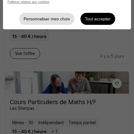
Politique relative aux cookies
.
Domicile H/F
Les Sherpas
Personnaliser mes choix
Tout accepter
Nîmes - 30
Indépendant
Temps partiel
15 - 40 € / heure
Voir l’offre
il y a 5 jours
Cours Particuliers de Maths H/F
Les Sherpas
Nîmes - 30
Indépendant
Temps partiel
15 - 40 € / heure
+ 1