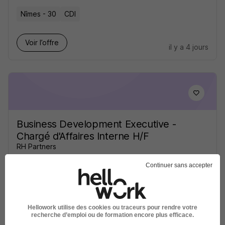
Nîmes - 30
CDI
Voir l’offre
il y a 4 jours
Business Development Executive -
Chargé d'Affaires Interne H/F
RH Partners
Continuer sans accepter
Nîmes - 30
CDI
30 000 - 35 000 € / an
Voir l’offre
il y a 4 jours
Hellowork utilise des cookies ou traceurs pour rendre votre
recherche d’emploi ou de formation encore plus efficace.