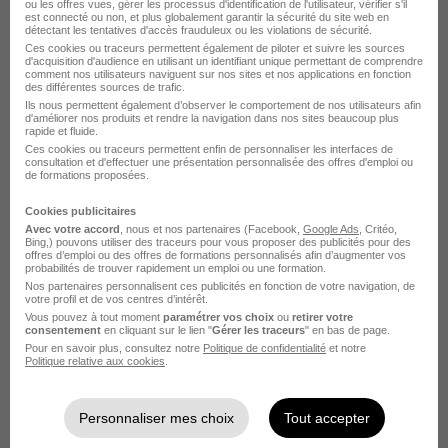
ou les offres vues, gérer les processus d'identification de l'utilisateur, vérifier s'il
est connecté ou non, et plus globalement garantir la sécurité du site web en
détectant les tentatives d'accès frauduleux ou les violations de sécurité.
Dessinateur Projeteur Ferroviaire H/F
Ces cookies ou traceurs permettent également de piloter et suivre les sources
Systea Energie
d'acquisition d'audience en utilisant un identifiant unique permettant de comprendre
comment nos utilisateurs naviguent sur nos sites et nos applications en fonction
des différentes sources de trafic.
Ils nous permettent également d’observer le comportement de nos utilisateurs afin
Nanterre - 92
CDI
33 800 - 41 800 € / an
d'améliorer nos produits et rendre la navigation dans nos sites beaucoup plus
rapide et fluide.
Ces cookies ou traceurs permettent enfin de personnaliser les interfaces de
consultation et d'effectuer une présentation personnalisée des offres d'emploi ou
Voir l’offre
il y a 19 jours
de formations proposées.
Cookies publicitaires
Avec votre accord
, nous et nos partenaires (Facebook,
Google Ads
, Critéo,
Bing,) pouvons utiliser des traceurs pour vous proposer des publicités pour des
offres d’emploi ou des offres de formations personnalisés afin d’augmenter vos
probabilités de trouver rapidement un emploi ou une formation.
Nos partenaires personnalisent ces publicités en fonction de votre navigation, de
votre profil et de vos centres d’intérêt.
Vous pouvez à tout moment
paramétrer vos choix
ou
retirer votre
Responsable Études de Prix CFO -
consentement
en cliquant sur le lien "
Gérer les traceurs
" en bas de page.
CFA H/F
Pour en savoir plus, consultez notre
Politique de confidentialité
et notre
Politique relative aux cookies
.
DGE Intérim
Personnaliser mes choix
Tout accepter
Nanterre - 92
CDI