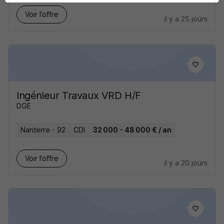
Voir l’offre
il y a 25 jours
Ingénieur Travaux VRD H/F
DGE
Nanterre - 92
CDI
32 000 - 48 000 € / an
Voir l’offre
il y a 20 jours