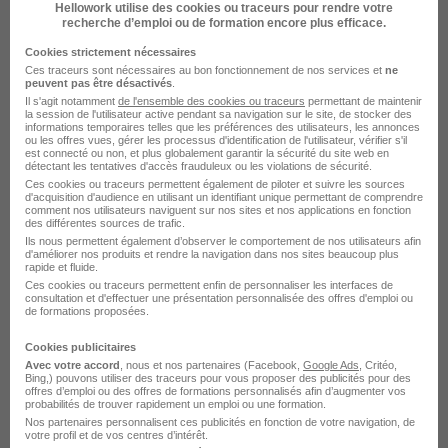
Hellowork utilise des cookies ou traceurs pour rendre votre
Saint-Jean-Bonnefonds - 42
Intérim
recherche d’emploi ou de formation encore plus efficace.
12,31 € / heure
3 mois
Cookies strictement nécessaires
Ces traceurs sont nécessaires au bon fonctionnement de nos services et
ne
peuvent pas être désactivés
.
Voir l’offre
Il s'agit notamment
de l'ensemble des cookies ou traceurs
permettant de maintenir
il y a 2 jours
la session de l'utilisateur active pendant sa navigation sur le site, de stocker des
informations temporaires telles que les préférences des utilisateurs, les annonces
ou les offres vues, gérer les processus d'identification de l'utilisateur, vérifier s'il
est connecté ou non, et plus globalement garantir la sécurité du site web en
détectant les tentatives d'accès frauduleux ou les violations de sécurité.
Ces cookies ou traceurs permettent également de piloter et suivre les sources
d'acquisition d'audience en utilisant un identifiant unique permettant de comprendre
comment nos utilisateurs naviguent sur nos sites et nos applications en fonction
des différentes sources de trafic.
Ils nous permettent également d’observer le comportement de nos utilisateurs afin
d'améliorer nos produits et rendre la navigation dans nos sites beaucoup plus
Monteur Bricoleur H/F
rapide et fluide.
Aprojob Saint Etienne
Ces cookies ou traceurs permettent enfin de personnaliser les interfaces de
consultation et d'effectuer une présentation personnalisée des offres d'emploi ou
de formations proposées.
Saint-Étienne - 42
Intérim
12,31 - 14 € / heure
Cookies publicitaires
6 mois
Avec votre accord
, nous et nos partenaires (Facebook,
Google Ads
, Critéo,
Bing,) pouvons utiliser des traceurs pour vous proposer des publicités pour des
offres d’emploi ou des offres de formations personnalisés afin d’augmenter vos
probabilités de trouver rapidement un emploi ou une formation.
Voir l’offre
Nos partenaires personnalisent ces publicités en fonction de votre navigation, de
il y a 3 jours
votre profil et de vos centres d’intérêt.