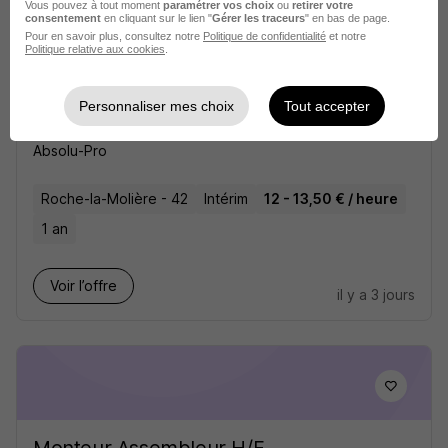
Vous pouvez à tout moment
paramétrer vos choix
ou
retirer votre
consentement
en cliquant sur le lien "
Gérer les traceurs
" en bas de page.
Pour en savoir plus, consultez notre
Politique de confidentialité
et notre
Politique relative aux cookies
.
Personnaliser mes choix
Tout accepter
Opérateur Monteur - Niveau 2 H/F
Absolu-Pro
Roche-la-Molière - 42
Intérim
12 - 13,50 € / heure
1 an
Voir l’offre
il y a 3 jours