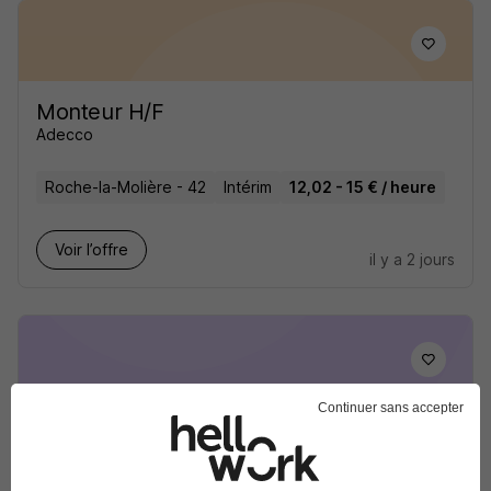
Monteur H/F
Adecco
Roche-la-Molière - 42
Intérim
12,02 - 15 € / heure
Voir l’offre
il y a 2 jours
Continuer sans accepter
Agent de Montage Assemblage H/F
Randstad