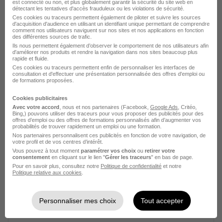
Agent de Fabrication H/F
est connecté ou non, et plus globalement garantir la sécurité du site web en
détectant les tentatives d'accès frauduleux ou les violations de sécurité.
Partnaire
Ces cookies ou traceurs permettent également de piloter et suivre les sources
d'acquisition d'audience en utilisant un identifiant unique permettant de comprendre
comment nos utilisateurs naviguent sur nos sites et nos applications en fonction
Carpentras - 84
Intérim
1 900 - 2 000 € / mois
des différentes sources de trafic.
Ils nous permettent également d’observer le comportement de nos utilisateurs afin
Travail de jour
+ 1
d'améliorer nos produits et rendre la navigation dans nos sites beaucoup plus
rapide et fluide.
Ces cookies ou traceurs permettent enfin de personnaliser les interfaces de
consultation et d'effectuer une présentation personnalisée des offres d'emploi ou
Voir l’offre
de formations proposées.
il y a 3 jours
Cookies publicitaires
Avec votre accord
, nous et nos partenaires (Facebook,
Google Ads
, Critéo,
Bing,) pouvons utiliser des traceurs pour vous proposer des publicités pour des
offres d’emploi ou des offres de formations personnalisés afin d’augmenter vos
probabilités de trouver rapidement un emploi ou une formation.
Nos partenaires personnalisent ces publicités en fonction de votre navigation, de
votre profil et de vos centres d’intérêt.
Vous pouvez à tout moment
paramétrer vos choix
ou
retirer votre
Agent de Fabrication H/F
consentement
en cliquant sur le lien "
Gérer les traceurs
" en bas de page.
Pour en savoir plus, consultez notre
Politique de confidentialité
et notre
Partnaire
Politique relative aux cookies
.
Carpentras - 84
Intérim
1 900 - 2 000 € / mois
Personnaliser mes choix
Tout accepter
Travail de jour
+ 1