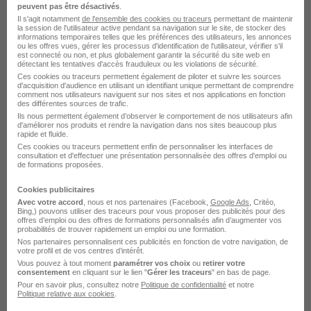
peuvent pas être désactivés
.
Il s'agit notamment
de l'ensemble des cookies ou traceurs
permettant de maintenir
Bussy-Saint-Georges - 77
CDI
la session de l'utilisateur active pendant sa navigation sur le site, de stocker des
informations temporaires telles que les préférences des utilisateurs, les annonces
ou les offres vues, gérer les processus d'identification de l'utilisateur, vérifier s'il
est connecté ou non, et plus globalement garantir la sécurité du site web en
détectant les tentatives d'accès frauduleux ou les violations de sécurité.
Voir l’offre
il y a 21 jours
Ces cookies ou traceurs permettent également de piloter et suivre les sources
d'acquisition d'audience en utilisant un identifiant unique permettant de comprendre
comment nos utilisateurs naviguent sur nos sites et nos applications en fonction
des différentes sources de trafic.
Ils nous permettent également d’observer le comportement de nos utilisateurs afin
d'améliorer nos produits et rendre la navigation dans nos sites beaucoup plus
rapide et fluide.
Ces cookies ou traceurs permettent enfin de personnaliser les interfaces de
consultation et d'effectuer une présentation personnalisée des offres d'emploi ou
de formations proposées.
Technicien de Maintenance Haute
Cookies publicitaires
Tension H/F
Avec votre accord
, nous et nos partenaires (Facebook,
Google Ads
, Critéo,
Groupe Fauché
Bing,) pouvons utiliser des traceurs pour vous proposer des publicités pour des
offres d’emploi ou des offres de formations personnalisés afin d’augmenter vos
probabilités de trouver rapidement un emploi ou une formation.
Nos partenaires personnalisent ces publicités en fonction de votre navigation, de
Mitry-Mory - 77
CDI
votre profil et de vos centres d’intérêt.
Vous pouvez à tout moment
paramétrer vos choix
ou
retirer votre
consentement
en cliquant sur le lien "
Gérer les traceurs
" en bas de page.
Voir l’offre
Pour en savoir plus, consultez notre
Politique de confidentialité
et notre
il y a 23 jours
Politique relative aux cookies
.