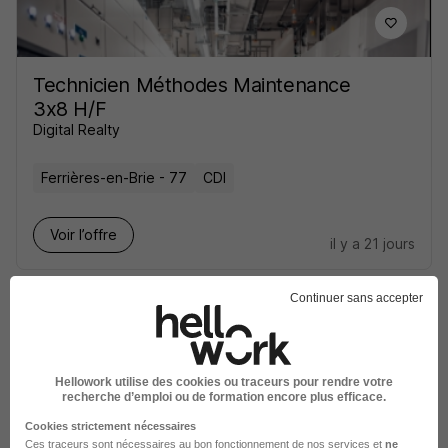
Technicien Méthodes Maintenance
3x8 H/F
Digital Realty
Ferrières-en-Brie - 77
CDI
Voir l’offre
il y a 21 jours
Continuer sans accepter
Hellowork utilise des cookies ou traceurs pour rendre votre
Agent - Agente de Maintenance en
recherche d’emploi ou de formation encore plus efficace.
Électricité et Automatisme Indus H/F
Cookies strictement nécessaires
Manpower France
Ces traceurs sont nécessaires au bon fonctionnement de nos services et
ne