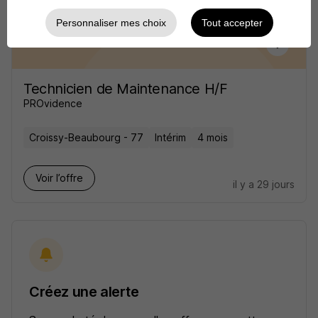
Personnaliser mes choix
Tout accepter
Technicien de Maintenance H/F
PROvidence
Croissy-Beaubourg - 77
Intérim
4 mois
Voir l’offre
il y a 29 jours
Créez une alerte