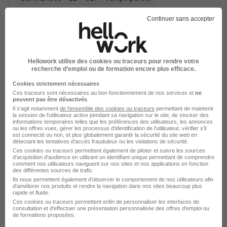
Cette offre n’est plus disponible depuis le 26/07/26
Continuer sans accepter
Hellowork utilise des cookies ou traceurs pour rendre votre
recherche d’emploi ou de formation encore plus efficace.
Cookies strictement nécessaires
Emplois & formations
Ces traceurs sont nécessaires au bon fonctionnement de nos services et
ne
peuvent pas être désactivés
.
Il s'agit notamment
de l'ensemble des cookies ou traceurs
permettant de maintenir
Emploi Technicien énergétique
la session de l'utilisateur active pendant sa navigation sur le site, de stocker des
informations temporaires telles que les préférences des utilisateurs, les annonces
Emploi Energie
ou les offres vues, gérer les processus d'identification de l'utilisateur, vérifier s'il
est connecté ou non, et plus globalement garantir la sécurité du site web en
détectant les tentatives d'accès frauduleux ou les violations de sécurité.
Ces cookies ou traceurs permettent également de piloter et suivre les sources
d'acquisition d'audience en utilisant un identifiant unique permettant de comprendre
comment nos utilisateurs naviguent sur nos sites et nos applications en fonction
des différentes sources de trafic.
Ils nous permettent également d’observer le comportement de nos utilisateurs afin
d'améliorer nos produits et rendre la navigation dans nos sites beaucoup plus
L'emploi par métier à Saint-
rapide et fluide.
Ces cookies ou traceurs permettent enfin de personnaliser les interfaces de
Brieuc dans le domaine Energie
consultation et d'effectuer une présentation personnalisée des offres d'emploi ou
de formations proposées.