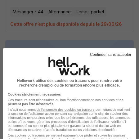
Mésanger - 44
Alternance
Temps partiel
Cette offre n’est plus disponible depuis le 29/06/26
Continuer sans accepter
Apprenti Technicien Hydraulique H/F
Cabsoc Group
Hellowork utilise des cookies ou traceurs pour rendre votre
recherche d’emploi ou de formation encore plus efficace.
Mésanger - 44
Alternance
Temps partiel
Cookies strictement nécessaires
Ces traceurs sont nécessaires au bon fonctionnement de nos services et
ne
peuvent pas être désactivés
.
Cette offre n’est plus disponible depuis le 29/06/26
Il s'agit notamment
de l'ensemble des cookies ou traceurs
permettant de maintenir
la session de l'utilisateur active pendant sa navigation sur le site, de stocker des
informations temporaires telles que les préférences des utilisateurs, les annonces
ou les offres vues, gérer les processus d'identification de l'utilisateur, vérifier s'il
est connecté ou non, et plus globalement garantir la sécurité du site web en
détectant les tentatives d'accès frauduleux ou les violations de sécurité.
Ces cookies ou traceurs permettent également de piloter et suivre les sources