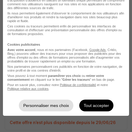
d'acquisition d'audience en utilisant un identifiant unique permettant de comprendre
comment nos utilisateurs naviguent sur nos sites et nos applications en fonction
des différentes sources de trafic.
Apprenti Technicien Hydraulique H/F
Ils nous permettent également d’observer le comportement de nos utilisateurs afin
d'améliorer nos produits et rendre la navigation dans nos sites beaucoup plus
Cabsoc Group
rapide et fluide.
Ces cookies ou traceurs permettent enfin de personnaliser les interfaces de
consultation et d'effectuer une présentation personnalisée des offres d'emploi ou
Mésanger - 44
Alternance
Temps partiel
de formations proposées.
Cookies publicitaires
Cette offre n’est plus disponible depuis le 29/06/26
Avec votre accord
, nous et nos partenaires (Facebook,
Google Ads
, Critéo,
Bing,) pouvons utiliser des traceurs pour vous proposer des publicités pour des
offres d’emploi ou des offres de formations personnalisés afin d’augmenter vos
probabilités de trouver rapidement un emploi ou une formation.
Nos partenaires personnalisent ces publicités en fonction de votre navigation, de
votre profil et de vos centres d’intérêt.
Vous pouvez à tout moment
paramétrer vos choix
ou
retirer votre
consentement
en cliquant sur le lien "
Gérer les traceurs
" en bas de page.
Pour en savoir plus, consultez notre
Politique de confidentialité
et notre
Politique relative aux cookies
Apprenti Technicien Hydraulique H/F
.
Cabsoc Group
Personnaliser mes choix
Tout accepter
Mésanger - 44
Alternance
Temps partiel
Cette offre n’est plus disponible depuis le 29/06/26