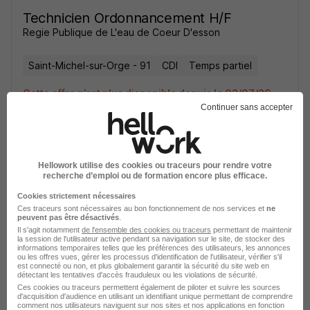
Technicien Ordonnancement H/F
Regie Publique de L'eau de Coeur D'esson
Saint-Michel-sur-Orge - 91
CDI
Temps partiel
Cette offre n’est plus disponible depuis le 02/07/26
Continuer sans accepter
Hellowork utilise des cookies ou traceurs pour rendre votre
recherche d’emploi ou de formation encore plus efficace.
Technicien Ordonnancement H/F
Cookies strictement nécessaires
Ces traceurs sont nécessaires au bon fonctionnement de nos services et
ne
Regie Publique de L'eau de Coeur D'esson
peuvent pas être désactivés
.
Il s'agit notamment
de l'ensemble des cookies ou traceurs
permettant de maintenir
la session de l'utilisateur active pendant sa navigation sur le site, de stocker des
Saint-Michel-sur-Orge - 91
CDI
Temps partiel
informations temporaires telles que les préférences des utilisateurs, les annonces
ou les offres vues, gérer les processus d'identification de l'utilisateur, vérifier s'il
est connecté ou non, et plus globalement garantir la sécurité du site web en
Cette offre n’est plus disponible depuis le 02/07/26
détectant les tentatives d'accès frauduleux ou les violations de sécurité.
Ces cookies ou traceurs permettent également de piloter et suivre les sources
d'acquisition d'audience en utilisant un identifiant unique permettant de comprendre
comment nos utilisateurs naviguent sur nos sites et nos applications en fonction