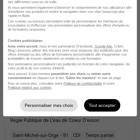
des différentes sources de trafic.
Ils nous permettent également d’observer le comportement de nos utilisateurs afin
d'améliorer nos produits et rendre la navigation dans nos sites beaucoup plus
rapide et fluide.
Ces cookies ou traceurs permettent enfin de personnaliser les interfaces de
consultation et d'effectuer une présentation personnalisée des offres d'emploi ou
de formations proposées.
Technicien Ordonnancement H/F
Regie Publique de L'eau de Coeur D'esson
Cookies publicitaires
Avec votre accord
, nous et nos partenaires (Facebook,
Google Ads
, Critéo,
Bing,) pouvons utiliser des traceurs pour vous proposer des publicités pour des
Saint-Michel-sur-Orge - 91
CDI
Temps partiel
offres d’emploi ou des offres de formations personnalisés afin d’augmenter vos
probabilités de trouver rapidement un emploi ou une formation.
Nos partenaires personnalisent ces publicités en fonction de votre navigation, de
Cette offre n’est plus disponible depuis le 02/07/26
votre profil et de vos centres d’intérêt.
Vous pouvez à tout moment
paramétrer vos choix
ou
retirer votre
consentement
en cliquant sur le lien "
Gérer les traceurs
" en bas de page.
Pour en savoir plus, consultez notre
Politique de confidentialité
et notre
Politique relative aux cookies
.
Personnaliser mes choix
Tout accepter
Technicien Ordonnancement H/F
Regie Publique de L'eau de Coeur D'esson
Saint-Michel-sur-Orge - 91
CDI
Temps partiel