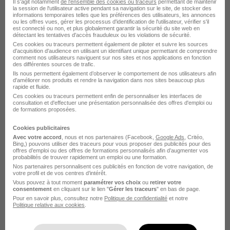
Il s'agit notamment
de l'ensemble des cookies ou traceurs
permettant de maintenir
la session de l'utilisateur active pendant sa navigation sur le site, de stocker des
informations temporaires telles que les préférences des utilisateurs, les annonces
ou les offres vues, gérer les processus d'identification de l'utilisateur, vérifier s'il
est connecté ou non, et plus globalement garantir la sécurité du site web en
détectant les tentatives d'accès frauduleux ou les violations de sécurité.
Ces cookies ou traceurs permettent également de piloter et suivre les sources
Chargé Études de Prix GO - TCE H/F
d'acquisition d'audience en utilisant un identifiant unique permettant de comprendre
comment nos utilisateurs naviguent sur nos sites et nos applications en fonction
Baudin Chateauneuf
des différentes sources de trafic.
Ils nous permettent également d’observer le comportement de nos utilisateurs afin
d'améliorer nos produits et rendre la navigation dans nos sites beaucoup plus
Émerainville - 77
CDI
50 000 - 55 000 € / an
rapide et fluide.
Ces cookies ou traceurs permettent enfin de personnaliser les interfaces de
consultation et d'effectuer une présentation personnalisée des offres d'emploi ou
de formations proposées.
Voir l’offre
il y a 5 jours
Cookies publicitaires
Avec votre accord
, nous et nos partenaires (Facebook,
Google Ads
, Critéo,
Bing,) pouvons utiliser des traceurs pour vous proposer des publicités pour des
offres d’emploi ou des offres de formations personnalisés afin d’augmenter vos
probabilités de trouver rapidement un emploi ou une formation.
Nos partenaires personnalisent ces publicités en fonction de votre navigation, de
votre profil et de vos centres d’intérêt.
Vous pouvez à tout moment
paramétrer vos choix
ou
retirer votre
consentement
en cliquant sur le lien "
Gérer les traceurs
" en bas de page.
Technicien Études de Prix Métallerie -
Pour en savoir plus, consultez notre
Politique de confidentialité
et notre
Politique relative aux cookies
.
Serrurerie H/F
Sbc Interim