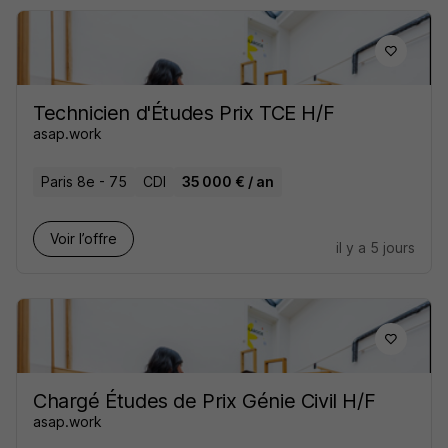
Technicien d'Études Prix TCE H/F
asap.work
Paris 8e - 75
CDI
35 000 € / an
Voir l’offre
il y a 5 jours
Chargé Études de Prix Génie Civil H/F
asap.work