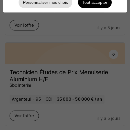
Personnaliser mes choix
Tout accepter
Argenteuil - 95
CDI
35 000 - 50 000 € / an
Voir l’offre
il y a 5 jours
Technicien Études de Prix Menuiserie
Aluminium H/F
Sbc Interim
Argenteuil - 95
CDI
35 000 - 50 000 € / an
Voir l’offre
il y a 5 jours