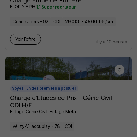
Chargé Etude de Prix H/F
FLORINIE RH
Super recruteur
Gennevilliers - 92
CDI
29 000 - 45 000 € / an
Voir l’offre
il y a 10 heures
Soyez l'un des premiers à postuler
Chargé d'Études de Prix - Génie Civil -
CDI H/F
Eiffage Génie Civil, Eiffage Métal
Vélizy-Villacoublay - 78
CDI