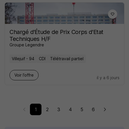
Chargé d'Étude de Prix Corps d'Etat
Techniques H/F
Groupe Legendre
Villejuif - 94
CDI
Télétravail partiel
Voir l’offre
il y a 6 jours
1
2
3
4
5
6