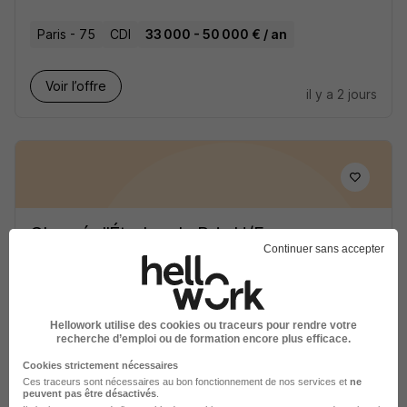
Paris - 75
CDI
33 000 - 50 000 € / an
Voir l’offre
il y a 2 jours
Chargé d'Études de Prix H/F
Continuer sans accepter
Brainfield Recrutement
Paris - 75
CDI
45 000 € / an
Hellowork utilise des cookies ou traceurs pour rendre votre
recherche d’emploi ou de formation encore plus efficace.
Voir l’offre
il y a 4 jours
Cookies strictement nécessaires
Ces traceurs sont nécessaires au bon fonctionnement de nos services et
ne
peuvent pas être désactivés
.