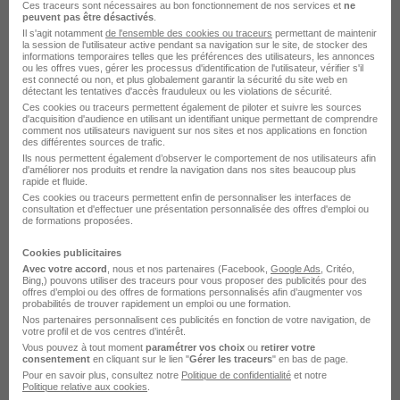
Ces traceurs sont nécessaires au bon fonctionnement de nos services et
ne
peuvent pas être désactivés
.
Il s'agit notamment
de l'ensemble des cookies ou traceurs
permettant de maintenir
la session de l'utilisateur active pendant sa navigation sur le site, de stocker des
informations temporaires telles que les préférences des utilisateurs, les annonces
ou les offres vues, gérer les processus d'identification de l'utilisateur, vérifier s'il
L'emploi par métier à Ytrac dans
est connecté ou non, et plus globalement garantir la sécurité du site web en
détectant les tentatives d'accès frauduleux ou les violations de sécurité.
le domaine BTP
Ces cookies ou traceurs permettent également de piloter et suivre les sources
d'acquisition d'audience en utilisant un identifiant unique permettant de comprendre
comment nos utilisateurs naviguent sur nos sites et nos applications en fonction
des différentes sources de trafic.
Emploi Chauffeur poids lourd TP Ytrac
Ils nous permettent également d’observer le comportement de nos utilisateurs afin
d'améliorer nos produits et rendre la navigation dans nos sites beaucoup plus
Emploi Conducteur de pelle Ytrac
rapide et fluide.
Ces cookies ou traceurs permettent enfin de personnaliser les interfaces de
Emploi Manoeuvre BTP Ytrac
consultation et d'effectuer une présentation personnalisée des offres d'emploi ou
de formations proposées.
Emploi Manoeuvre TP Ytrac
Emploi Plombier chauffagiste Ytrac
Cookies publicitaires
Avec votre accord
, nous et nos partenaires (Facebook,
Google Ads
, Critéo,
Bing,) pouvons utiliser des traceurs pour vous proposer des publicités pour des
offres d’emploi ou des offres de formations personnalisés afin d’augmenter vos
probabilités de trouver rapidement un emploi ou une formation.
Nos partenaires personnalisent ces publicités en fonction de votre navigation, de
votre profil et de vos centres d’intérêt.
Vous pouvez à tout moment
paramétrer vos choix
ou
retirer votre
consentement
en cliquant sur le lien "
Gérer les traceurs
" en bas de page.
L'emploi par métier
Pour en savoir plus, consultez notre
Politique de confidentialité
et notre
Politique relative aux cookies
.