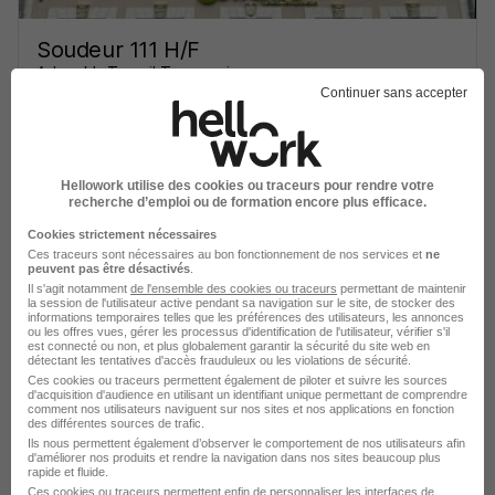
Soudeur 111 H/F
Adwork’s Travail Temporaire
Continuer sans accepter
Saint-Nazaire - 44
Intérim
12,31 - 15 € / heure
3 mois
Hellowork utilise des cookies ou traceurs pour rendre votre
recherche d’emploi ou de formation encore plus efficace.
Voir l’offre
il y a 2 jours
Cookies strictement nécessaires
Ces traceurs sont nécessaires au bon fonctionnement de nos services et
ne
peuvent pas être désactivés
.
Il s'agit notamment
de l'ensemble des cookies ou traceurs
permettant de maintenir
la session de l'utilisateur active pendant sa navigation sur le site, de stocker des
informations temporaires telles que les préférences des utilisateurs, les annonces
ou les offres vues, gérer les processus d'identification de l'utilisateur, vérifier s'il
est connecté ou non, et plus globalement garantir la sécurité du site web en
détectant les tentatives d'accès frauduleux ou les violations de sécurité.
Ces cookies ou traceurs permettent également de piloter et suivre les sources
d'acquisition d'audience en utilisant un identifiant unique permettant de comprendre
Soudeur Atelier H/F
comment nos utilisateurs naviguent sur nos sites et nos applications en fonction
Adwork’s Travail Temporaire
des différentes sources de trafic.
Ils nous permettent également d’observer le comportement de nos utilisateurs afin
d'améliorer nos produits et rendre la navigation dans nos sites beaucoup plus
rapide et fluide.
Missillac - 44
Intérim
1 mois
Ces cookies ou traceurs permettent enfin de personnaliser les interfaces de