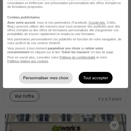
consultation et d'effectuer une présentation personnalisée des offres d'emploi ou
de formations proposées.
Voir l’offre
il y a 2 jours
Cookies publicitaires
Avec votre accord
, nous et nos partenaires (Facebook,
Google Ads
, Critéo,
Bing,) pouvons utiliser des traceurs pour vous proposer des publicités pour des
offres d’emploi ou des offres de formations personnalisés afin d’augmenter vos
probabilités de trouver rapidement un emploi ou une formation.
Nos partenaires personnalisent ces publicités en fonction de votre navigation, de
votre profil et de vos centres d’intérêt.
Vous pouvez à tout moment
paramétrer vos choix
ou
retirer votre
consentement
en cliquant sur le lien "
Gérer les traceurs
" en bas de page.
Pour en savoir plus, consultez notre
Politique de confidentialité
et notre
Soudeur 136 H/F
Politique relative aux cookies
.
Adwork’s Travail Temporaire
Personnaliser mes choix
Tout accepter
Saint-Nazaire - 44
Intérim
1 mois
Voir l’offre
il y a 3 jours