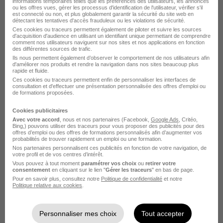
informations temporaires telles que les préférences des utilisateurs, les annonces
ou les offres vues, gérer les processus d'identification de l'utilisateur, vérifier s'il
est connecté ou non, et plus globalement garantir la sécurité du site web en
détectant les tentatives d'accès frauduleux ou les violations de sécurité.
Ces cookies ou traceurs permettent également de piloter et suivre les sources
d'acquisition d'audience en utilisant un identifiant unique permettant de comprendre
comment nos utilisateurs naviguent sur nos sites et nos applications en fonction
Chef de Projet Maritime H/F
des différentes sources de trafic.
Innova Solutions
Ils nous permettent également d’observer le comportement de nos utilisateurs afin
d'améliorer nos produits et rendre la navigation dans nos sites beaucoup plus
rapide et fluide.
Ces cookies ou traceurs permettent enfin de personnaliser les interfaces de
Marseille 2e - 13
CDI
Temps partiel
consultation et d'effectuer une présentation personnalisée des offres d'emploi ou
de formations proposées.
Cette offre n’est plus disponible depuis le 26/07/26
Cookies publicitaires
Avec votre accord
, nous et nos partenaires (Facebook,
Google Ads
, Critéo,
Bing,) pouvons utiliser des traceurs pour vous proposer des publicités pour des
offres d’emploi ou des offres de formations personnalisés afin d’augmenter vos
probabilités de trouver rapidement un emploi ou une formation.
Nos partenaires personnalisent ces publicités en fonction de votre navigation, de
votre profil et de vos centres d’intérêt.
Vous pouvez à tout moment
paramétrer vos choix
ou
retirer votre
consentement
en cliquant sur le lien "
Gérer les traceurs
" en bas de page.
Chef de Projet Maritime H/F
Pour en savoir plus, consultez notre
Politique de confidentialité
et notre
Politique relative aux cookies
.
Innova Solutions
Marseille 2e - 13
CDI
Temps partiel
Personnaliser mes choix
Tout accepter