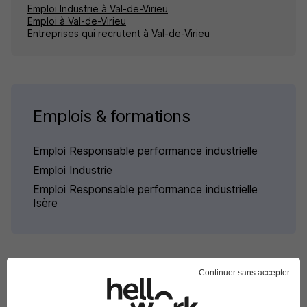
Emploi Industrie à Val-de-Virieu
Emploi à Val-de-Virieu
Entreprises qui recrutent à Val-de-Virieu
Emplois & formations
Emploi Responsable performance industrielle
Emploi Industrie
Emploi Responsable performance industrielle
Isère
Continuer sans accepter
L'emploi par métier