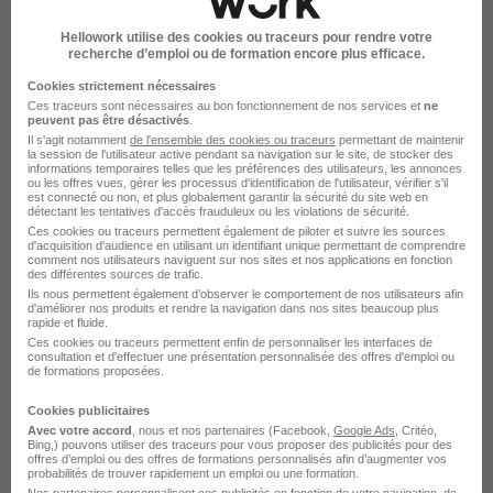
Emploi Agent de maintenance industrielle
Hellowork utilise des cookies ou traceurs pour rendre votre
recherche d’emploi ou de formation encore plus efficace.
Emploi Chef de projet industrialisation
Cookies strictement nécessaires
Emploi Conseiller technique
Ces traceurs sont nécessaires au bon fonctionnement de nos services et
ne
peuvent pas être désactivés
.
Emploi Expert technique
Il s'agit notamment
de l'ensemble des cookies ou traceurs
permettant de maintenir
la session de l'utilisateur active pendant sa navigation sur le site, de stocker des
Emploi Ingénieur en méthode et industrialisation
informations temporaires telles que les préférences des utilisateurs, les annonces
ou les offres vues, gérer les processus d'identification de l'utilisateur, vérifier s'il
Emploi Mécanicien industriel
est connecté ou non, et plus globalement garantir la sécurité du site web en
détectant les tentatives d'accès frauduleux ou les violations de sécurité.
Voir plus
Ces cookies ou traceurs permettent également de piloter et suivre les sources
d'acquisition d'audience en utilisant un identifiant unique permettant de comprendre
comment nos utilisateurs naviguent sur nos sites et nos applications en fonction
des différentes sources de trafic.
Ils nous permettent également d’observer le comportement de nos utilisateurs afin
d'améliorer nos produits et rendre la navigation dans nos sites beaucoup plus
rapide et fluide.
Ces cookies ou traceurs permettent enfin de personnaliser les interfaces de
consultation et d'effectuer une présentation personnalisée des offres d'emploi ou
L'emploi Responsable
de formations proposées.
performance industrielle dans
Cookies publicitaires
Avec votre accord
, nous et nos partenaires (Facebook,
Google Ads
, Critéo,
les autres villes
Bing,) pouvons utiliser des traceurs pour vous proposer des publicités pour des
offres d’emploi ou des offres de formations personnalisés afin d’augmenter vos
probabilités de trouver rapidement un emploi ou une formation.
Nos partenaires personnalisent ces publicités en fonction de votre navigation, de