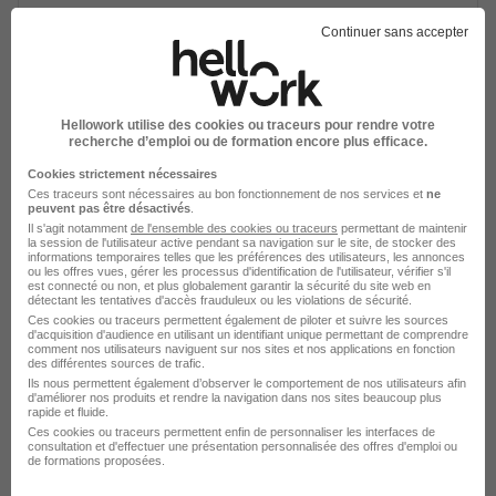
Conducteur de Ligne d'Incinération
Continuer sans accepter
H/F
Séché environnement
Strasbourg - 67
CDI
Hellowork utilise des cookies ou traceurs pour rendre votre
recherche d’emploi ou de formation encore plus efficace.
Cookies strictement nécessaires
Voir l’offre
Ces traceurs sont nécessaires au bon fonctionnement de nos services et
ne
il y a 8 heures
peuvent pas être désactivés
.
Il s'agit notamment
de l'ensemble des cookies ou traceurs
permettant de maintenir
la session de l'utilisateur active pendant sa navigation sur le site, de stocker des
informations temporaires telles que les préférences des utilisateurs, les annonces
ou les offres vues, gérer les processus d'identification de l'utilisateur, vérifier s'il
est connecté ou non, et plus globalement garantir la sécurité du site web en
détectant les tentatives d'accès frauduleux ou les violations de sécurité.
Ces cookies ou traceurs permettent également de piloter et suivre les sources
d'acquisition d'audience en utilisant un identifiant unique permettant de comprendre
comment nos utilisateurs naviguent sur nos sites et nos applications en fonction
Chaudronnier Industriel H/F
des différentes sources de trafic.
Ils nous permettent également d’observer le comportement de nos utilisateurs afin
Altrad Endel
d'améliorer nos produits et rendre la navigation dans nos sites beaucoup plus
rapide et fluide.
Ces cookies ou traceurs permettent enfin de personnaliser les interfaces de
Strasbourg - 67
CDI
28 000 - 30 000 € / an
consultation et d'effectuer une présentation personnalisée des offres d'emploi ou
de formations proposées.