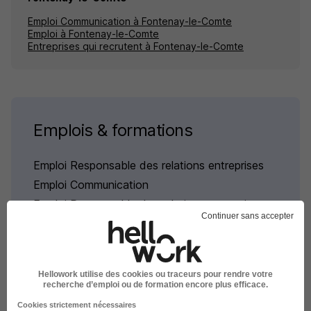
Emploi Communication à Fontenay-le-Comte
Emploi à Fontenay-le-Comte
Entreprises qui recrutent à Fontenay-le-Comte
Emplois & formations
Emploi Responsable des relations entreprises
Emploi Communication
Emploi Responsable des relations entreprises
Continuer sans accepter
Vendée
Hellowork utilise des cookies ou traceurs pour rendre votre
recherche d’emploi ou de formation encore plus efficace.
Cookies strictement nécessaires
L'emploi par métier