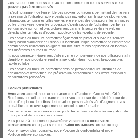
Ces traceurs sont nécessaires au bon fonctionnement de nos services et
ne
peuvent pas être désactivés
.
Il s'agit notamment
de l'ensemble des cookies ou traceurs
permettant de maintenir
Emploi Assistant communication
la session de l'utilisateur active pendant sa navigation sur le site, de stocker des
informations temporaires telles que les préférences des utilisateurs, les annonces
Emploi Brand ambassador
ou les offres vues, gérer les processus d'identification de l'utilisateur, vérifier s'il
est connecté ou non, et plus globalement garantir la sécurité du site web en
Emploi Chargé de communication
détectant les tentatives d'accès frauduleux ou les violations de sécurité.
Ces cookies ou traceurs permettent également de piloter et suivre les sources
Emploi Chargé de communication digitale
d'acquisition d'audience en utilisant un identifiant unique permettant de comprendre
comment nos utilisateurs naviguent sur nos sites et nos applications en fonction
Emploi Chargé de communication interne
des différentes sources de trafic.
Ils nous permettent également d’observer le comportement de nos utilisateurs afin
Emploi Chargé de mission communication
d'améliorer nos produits et rendre la navigation dans nos sites beaucoup plus
rapide et fluide.
Voir plus
Ces cookies ou traceurs permettent enfin de personnaliser les interfaces de
consultation et d'effectuer une présentation personnalisée des offres d'emploi ou
de formations proposées.
Cookies publicitaires
Avec votre accord
, nous et nos partenaires (Facebook,
Google Ads
, Critéo,
Bing,) pouvons utiliser des traceurs pour vous proposer des publicités pour des
offres d’emploi ou des offres de formations personnalisés afin d’augmenter vos
probabilités de trouver rapidement un emploi ou une formation.
L'emploi par ville autour de
Nos partenaires personnalisent ces publicités en fonction de votre navigation, de
votre profil et de vos centres d’intérêt.
Fontenay-le-Comte
Vous pouvez à tout moment
paramétrer vos choix
ou
retirer votre
consentement
en cliquant sur le lien "
Gérer les traceurs
" en bas de page.
Pour en savoir plus, consultez notre
Politique de confidentialité
et notre
Parcourir toutes les offres de Responsable des
Politique relative aux cookies
.
relations entreprises