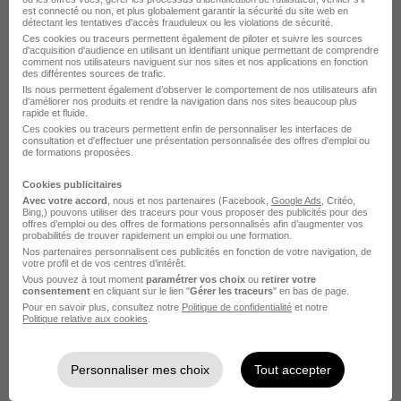
Emploi Industrie
est connecté ou non, et plus globalement garantir la sécurité du site web en
détectant les tentatives d'accès frauduleux ou les violations de sécurité.
Ces cookies ou traceurs permettent également de piloter et suivre les sources
d'acquisition d'audience en utilisant un identifiant unique permettant de comprendre
comment nos utilisateurs naviguent sur nos sites et nos applications en fonction
des différentes sources de trafic.
Ils nous permettent également d’observer le comportement de nos utilisateurs afin
d'améliorer nos produits et rendre la navigation dans nos sites beaucoup plus
rapide et fluide.
L'emploi par métier
Ces cookies ou traceurs permettent enfin de personnaliser les interfaces de
consultation et d'effectuer une présentation personnalisée des offres d'emploi ou
de formations proposées.
Emploi Agent de maintenance industrielle
Cookies publicitaires
Emploi Chef d'équipe en industrie
Avec votre accord
, nous et nos partenaires (Facebook,
Google Ads
, Critéo,
Bing,) pouvons utiliser des traceurs pour vous proposer des publicités pour des
Emploi Chef de projet industrialisation
offres d’emploi ou des offres de formations personnalisés afin d’augmenter vos
probabilités de trouver rapidement un emploi ou une formation.
Emploi Conseiller technique
Nos partenaires personnalisent ces publicités en fonction de votre navigation, de
votre profil et de vos centres d’intérêt.
Emploi Expert technique
Vous pouvez à tout moment
paramétrer vos choix
ou
retirer votre
consentement
en cliquant sur le lien "
Gérer les traceurs
" en bas de page.
Emploi Ingénieur en méthode et industrialisation
Pour en savoir plus, consultez notre
Politique de confidentialité
et notre
Politique relative aux cookies
.
Voir plus
Personnaliser mes choix
Tout accepter